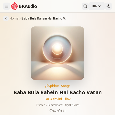
BKAudio
HIN
Home
Baba Bula Rahein Hai Bacho Vatan
Spiritual Songs
Baba Bula Rahein Hai Bacho Vatan
BK Ashvini Tilak
Vatan - Paramdham
Avyakt Maas
6:07
591