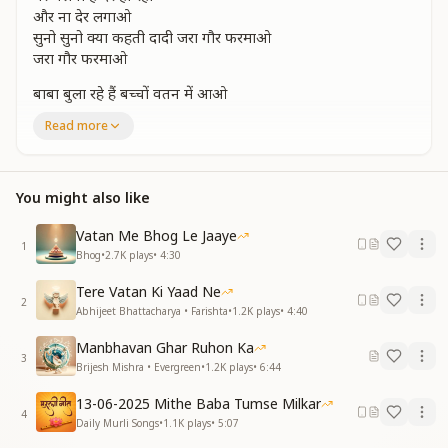
और ना देर लगाओ
सुनो सुनो क्या कहती दादी‌‌ जरा गौर फरमाओ
जरा गौर फरमाओ
बाबा बुला रहे हैं बच्चों वतन में आओ
अब मुझको ना बुलाओ तुम मेरे पास आओ
Read more
बाबा बुला रहे हैं बच्चों वतन में आओ
अब मुझको ना बुलाओ तुम मेरे पास आओ
दुखियों की चीत्कारें क्या तुम तलक न आईं
You might also like
क्या भक्तों की पुकारें पड़ती नही सुनाईं
दुखियों की चीत्कारें क्या तुम तलक न आईं
Vatan Me Bhog Le Jaaye
1
क्या भक्तों की पुकारें पड़ती नही सुनाईं
Bhog
•
2.7K
plays
•
4:30
उनको दरस दिखाओ अब कुछ तरस तो ‌खाओ
Tere Vatan Ki Yaad Ne
अब कुछ तरस तो खाओ
2
Abhijeet Bhattacharya • Farishta
•
1.2K
plays
•
4:40
बाबा बुला रहे हैं बच्चों वतन में आओ
Manbhavan Ghar Ruhon Ka
अब मुझको ना बुलाओ तुम मेरे पास आओ
3
Brijesh Mishra • Evergreen
•
1.2K
plays
•
6:44
जब जब मुझे बुलाया तब तब मैं पास आया
13-06-2025 Mithe Baba Tumse Milkar
सर्वस्व अपना देकर वादा हर एक निभाया
4
Daily Murli Songs
•
1.1K
plays
•
5:07
जब जब मुझे बुलाया तब तब मैं पास आया