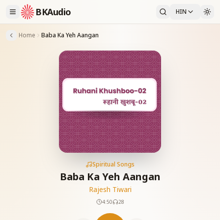
BKAudio
HIN
Home
Baba Ka Yeh Aangan
Spiritual Songs
Baba Ka Yeh Aangan
Rajesh Tiwari
4:50
28