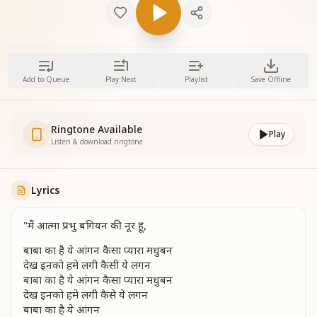
Add to Queue
Play Next
Playlist
Save Offline
Ringtone Available
Play
Listen & download ringtone
Lyrics
"मैं आत्मा प्रभु बगियन की नूर हू,
बाबा का है ये आंगन कैसा प्यारा मधुबन
देख इनको हमे लगी कैसी ये लगन
बाबा का है ये आंगन कैसा प्यारा मधुबन
देख इनको हमे लगी कैसे ये लगन
बाबा का है ये आंगन