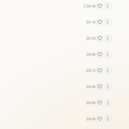
5:36
5:19
5:52
5:08
5:12
4:36
5:00
4:26