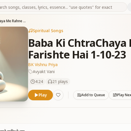
Baba Ki ChtraChaya Me Rahne Vale Farishte Hai 1-10-23
Spiritual Songs
Baba Ki ChtraChaya
Farishte Hai 1-10-23
BK Vishnu Priya
Avyakt Vani
4:24
21
plays
Play
Add to Queue
Play Ne