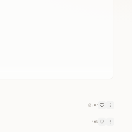
5:07
4:03