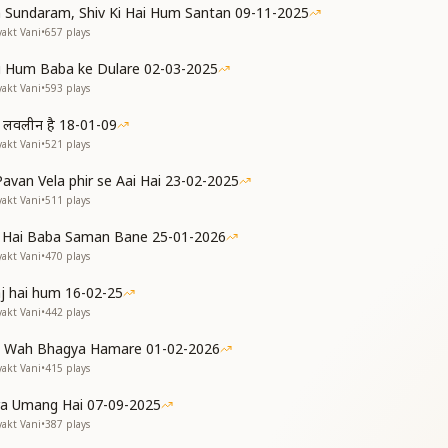
 Sundaram, Shiv Ki Hai Hum Santan 09-11-2025
yakt Vani
•
657
plays
 Hum Baba ke Dulare 02-03-2025
yakt Vani
•
593
plays
 हम लवलीन है 18-01-09
yakt Vani
•
521
plays
 Pavan Vela phir se Aai Hai 23-02-2025
yakt Vani
•
511
plays
a Hai Baba Saman Bane 25-01-2026
yakt Vani
•
470
plays
aj hai hum 16-02-25
yakt Vani
•
442
plays
 Wah Bhagya Hamare 01-02-2026
yakt Vani
•
415
plays
a Umang Hai 07-09-2025
yakt Vani
•
387
plays