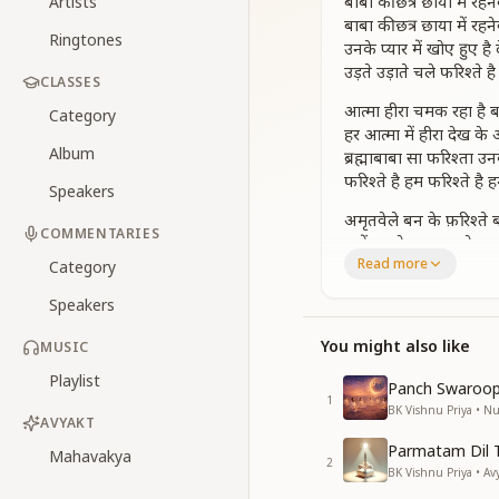
बाबा की छत्र छाया में रहन
Artists
बाबा की छत्र छाया में रहन
Ringtones
उनके प्यार में खोए हुए है
उड़ते उड़ाते चले फरिश्ते है
CLASSES
आत्मा हीरा चमक रहा है बा
Category
हर आत्मा में हीरा देख 
Album
ब्रह्माबाबा सा फरिश्ता
फरिश्ते है हम फरिश्ते है हम
Speakers
अमृतवेले बन के फ़रिश्ते 
COMMENTARIES
बाहें पसारे बाबा हमारे प्य
Read more
हर मुश्किल में बापदादा 
Category
फरिश्ता रूप बड़ा सुहाना
Speakers
सबको ही देने वाले फरिश्ते
न्यारे प्यारे फरिश्ते है हम
You might also like
MUSIC
बाबा की छत्र छाया में रहन
Playlist
बाबा की छत्र छाया में रहन
Panch Swaroop
1
उनके प्यार में खोए हुए है
BK Vishnu Priya • 
AVYAKT
उड़ते उड़ाते चले फरिश्ते है
Parmatam Dil 
Mahavakya
2
BK Vishnu Priya • Av