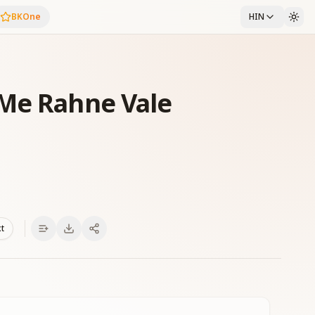
BKOne
HIN
 Me Rahne Vale
xt