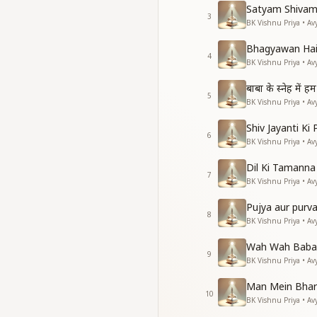
Satyam Shivam
3
BK Vishnu Priya • Av
Bhagyawan Hai
4
BK Vishnu Priya • Av
बाबा के स्नेह में
5
BK Vishnu Priya • Av
Shiv Jayanti Ki
6
BK Vishnu Priya • Av
Dil Ki Tamann
7
BK Vishnu Priya • Av
Pujya aur purv
8
BK Vishnu Priya • Av
Wah Wah Baba
9
BK Vishnu Priya • Av
Man Mein Bhar
10
BK Vishnu Priya • Av