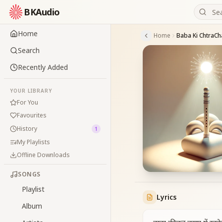
BKAudio
Home
Home
Search
Recently Added
YOUR LIBRARY
For You
Favourites
History
1
My Playlists
Offline Downloads
SONGS
Playlist
Lyrics
Album