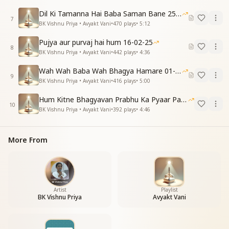
तब ही बनेंगे हम बाप समान
परमात्मा के बने विजयी रतन
Dil Ki Tamanna Hai Baba Saman Bane 25-01-2026
7
बाबा को प्रत्यक्ष करना ही है
BK Vishnu Priya • Avyakt Vani
•
470
plays
•
5:12
नगाडा फिर से बजना ही है
Pujya aur purvaj hai hum 16-02-25
बाबा की यहीं आज्ञा दृढ़ता से करें प्रतिज्ञा
8
BK Vishnu Priya • Avyakt Vani
•
442
plays
•
4:36
बाबा की यहीं आज्ञा दृढ़ता से करें प्रतिज्ञा
Wah Wah Baba Wah Bhagya Hamare 01-02-2026
9
BK Vishnu Priya • Avyakt Vani
•
416
plays
•
5:00
Hum Kitne Bhagyavan Prabhu Ka Pyaar Paye Hai
10
BK Vishnu Priya • Avyakt Vani
•
392
plays
•
4:46
More From
Artist
Playlist
BK Vishnu Priya
Avyakt Vani