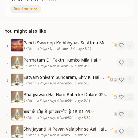
मेरे प्यारे बाबा मेरे ब्रह्मा बाबा
Read more
ब्रह्मा बाबा का दिन है वतन को जाने का
स्मृति दिवस ये विशेष है स्वयं को समर्थ बनाने का
खुद को अव्यक्त बनाकर खुद को छुपाया गुप्त रहकर प्रत्यक्ष करने तुम
You might also like
बच्चों को
शिवबाबा ओ ब्रह्माबाबा जगदंबा मा
Panch Swaroop Ke Abhyaas Se Atma Mein Shakti
त्रिमूर्ती वरदानों का है सर पे साया
1
BK Vishnu Priya • NumaSham
•
1.3K
plays
•
5:07
सफलता सदा ही मिला है अधिकार
चारों ओर ही हो जयजयकार
Parmatam Dil Takth Humko Mila Hai
बाबा को प्रत्यक्ष करना ही है
2
BK Vishnu Priya • Avyakt Vani
•
702
plays
•
4:03
नगाडा फिर से बजना ही है
बाबा की यहीं है आज्ञा दृढ़ता से करें प्रतिज्ञा
Satyam Shivam Sundaram, Shiv Ki Hai Hum Santan 09-11-2025
3
BK Vishnu Priya • Avyakt Vani
•
663
plays
•
5:36
मेरे मीठे बाबा मेरे प्यारे बाबा
मेरे प्यारे बाबा मेरे ब्रह्मा बाबा
Bhagyawan Hai Hum Baba ke Dulare 02-03-2025
4
चाहें जान भी जाए प्रतिज्ञा न कभी जाए
BK Vishnu Priya • Avyakt Vani
•
594
plays
•
5:19
परिस्थिति हो कैसी भी हमें हिला न पाए
बाबा के स्नेह में हम लवलीन है 18-01-09
छोड़े हम बहानेबाजी लगानी है जान की बाजी
5
BK Vishnu Priya • Avyakt Vani
•
521
plays
•
5:52
अलबेले पन से मुक्त हो जाएं
सोचना चाहना और कर्म करना
Shiv Jayanti Ki Pavan Vela phir se Aai Hai 23-02-2025
तीनों को ही है समान बनाना
6
BK Vishnu Priya • Avyakt Vani
•
511
plays
•
5:08