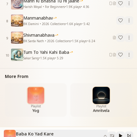
Mann Ki Bhasha Tu Hi Jaane
7
Harish Moyal • For Beginners
•
1.9K
plays
•
4:36
Manmanabhav
8
BK Damini • 2026 Collections
•
1.6K
plays
•
5:42
Shivmanabhava
9
BK Sarda Nath • 2026 Collections
•
1.5K
plays
•
6:24
Tum To Yahi Kahi Baba
10
Sakar Sang
•
1.5K
plays
•
5:29
More From
Playlist
Playlist
Yog
Amritvela
Baba Ko Yad Kare