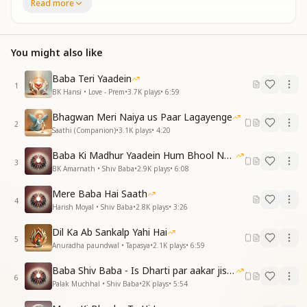
Read more
बाबा को याद करें, बाबा से बात करें
बाबा को याद करें, बाबा से बात करें
जब हम अमृतवेला जागें, मेरा बाबा सामने आये
You might also like
जब हम अमृतवेला जागें, मेरा बाबा सामने आये
जब हम पलके बंद करें, सपनों में वो मुस्काए
Baba Teri Yaadein
1
दुनिया की हर एक शय में, तेरा दिदार करें
BK Hansi • Love - Prem
•
3.7K
plays
•
6:59
बाबा को याद करें, बाबा से बात करें
Bhagwan Meri Naiya us Paar Lagayenge
बाबा को याद करें, बाबा से बात करें
2
Saathi (Companion)
•
3.1K
plays
•
4:20
फूलों और बहारों से, तूने जीवन मेरा सवांरा है
Baba Ki Madhur Yaadein Hum Bhool Nahi Paate
फूलों और बहारों से, तूने जीवन मेरा सवांरा है
3
BK Amarnath • Shiv Baba
•
2.9K
plays
•
6:08
याद तेरी क्यों ना आये, तू लगता हमको प्यारा है
ज्ञान गुणों के खजाने से, हम झोली अपनी भरें
Mere Baba Hai Saath
बाबा को याद करें, बाबा से बात करें
4
Harish Moyal • Shiv Baba
•
2.8K
plays
•
3:26
बाबा को याद करें, बाबा से बात करें
याद करूँ मैं जितना भी, ये दिल मेरा ना भरे
Dil Ka Ab Sankalp Yahi Hai
5
बाबा को याद करें, बाबा से बात करें
Anuradha paundwal • Tapasya
•
2.1K
plays
•
6:59
बाबा को याद करें, बाबा से बात करें
Baba Shiv Baba - Is Dharti par aakar jisne
6
Palak Muchhal • Shiv Baba
•
2K
plays
•
5:54