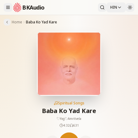
BKAudio
HIN
Home
Baba Ko Yad Kare
Spiritual Songs
Baba Ko Yad Kare
Yog
Amritvela
4:32
631