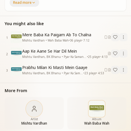
प्रभु प्यार में खो गए हम
Read more
परवाने हो गए हम
प्रभु मेहर होती है जिनपर
You might also like
दिव्य नयन खुलते है
आनंद सागरमें देहभान भूलते है
Mere Baba Ka Paigam Ab To Chalna
प्रभु मेहर होती है जिनपर
1
Mishtu Vardhan • Wah Baba Wah
•
36
plays
•
7:12
दिव्य नयन खुलते है
आनंद सागरमें देहभान भूलते है
Aap Ke Aane Se Har Dil Mein
ये अनुपम उपहार मिले
2
Mishtu Vardhan, BK Bhanu • Pyar Ka Samander
•
25
plays
•
4:13
कुछ किस्मतवाले होते है
प्यार प्रभु का पाने वाले
Prabhu Milan Ki Masti Mein Gaaye
3
कोटो में कोई होते है
Mishtu Vardhan, BK Bhanu • Pyar Ka Samander
•
23
plays
•
4:53
प्रभु प्यार में खो गए हम
परवाने हो गए हम
More From
प्रभु प्यार में खो गए हम
परवाने हो गए हम
लोकलाज को छोड़ा है
ममताका बंधन तोड़ा है
आशा तृष्णा को त्यागा
Artist
Album
Mishtu Vardhan
Wah Baba Wah
प्रभु से नाता जोड़ा है