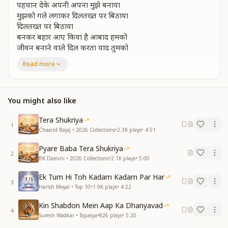
पहचान देके अपनी अपना मुझे बनाया
मुझको गले लगाकर दिलतख्त पर बिठाया
दिलतख्त पर बिठाया
बनकर बहार आए किया है आबाद हमको
जीवन बनाने वाले दिल करता याद तुमको
बाबा मेरे हजारों है धन्यवाद तुमको
Read more
धन्यवाद तुमको
मुश्किल के वक्त तुम ही आकर मुझे मिले हो
ले हाथ थाम मेरा मंजिल पे ले चले हो
You might also like
मंजिल पे ले चले हो
एहसान किया है कितना
Tera Shukriya
1
दिया आपने साथ हमको
Chaand Bajaj • 2026 Collections
•
2.3K
plays
•
4:51
जीवन बनाने वाले दिल करता याद तुमको
Pyare Baba Tera Shukriya
बाबा मेरे हजारों है धन्यवाद तुमको
2
BK Damini • 2026 Collections
•
2.1K
plays
•
5:00
धन्यवाद तुमको
Ek Tum Hi Toh Kadam Kadam Par Har
खुदसा बनाने की ये बाबा सदा तुम्हारी
3
Harish Moyal • Top 10
•
1.9K
plays
•
4:22
लगती बड़ी है प्यारी हमे हर अदा तुम्हारी
हमे हर अदा तुम्हारी
Kin Shabdon Mein Aap Ka Dhanyavad
संग संग चलेंगे देकर हाथो में हाथ तुमको
4
Suresh Wadkar • Tapasya
•
826
plays
•
5:20
जीवन बनाने वाले दिल करता याद तुमको