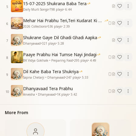
बाबा मेरे हजारों है धन्यवाद तुमको
15-07-2025 Shukrana Baba Tera
5
धन्यवाद तुमको
Daily Murli Songs
•
798
plays
•
6:44
धन्यवाद तुमको
Mehar Hai Prabhu Teri,Teri Kudarat Ki Meharbani
धन्यवाद तुमको "
6
2026 Collections
•
536
plays
•
2:39
Shukrane Gaye Dil Ghadi Ghadi Aapka
7
Dhanyavaad
•
321
plays
•
5:28
Paaye Prabhu Hai Tumse Nayi Jindagi
8
BK Vidya Gokhale • Preparing Food
•
295
plays
•
4:49
Dil Kahe Baba Tera Shukriya
9
Sapna Chetarji • Dhanyavaad
•
247
plays
•
5:33
Dhanyavaad Tera Prabhu
10
Anvesha • Dhanyavaad
•
1K
plays
•
5:42
More From