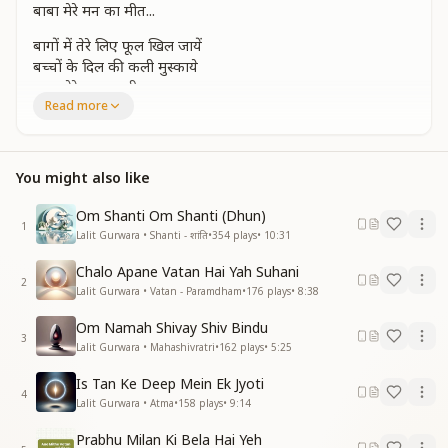
बाबा मेरे मन का मीत...
बागों में तेरे लिए फूल खिल जायें
बच्चों के दिल की कली मुस्काये
बाबा मेरे मन का मीत...
Read more
गाती रहेगी तेरे गीत सारी दुनिया
बन जायेगी तेरी मीत सारी दुनिया
बाबा मेरे मन का मीत...
You might also like
जहाँ तुम बसे हो बाबा हमें भी बुलाना
Om Shanti Om Shanti (Dhun)
हमको तो तुमसे है मिलन मनाना
1
Lalit Gurwara • Shanti - शांति
•
354
plays
•
10:31
बाबा मेरे मन का मीत...
Chalo Apane Vatan Hai Yah Suhani
2
Lalit Gurwara • Vatan - Paramdham
•
176
plays
•
8:38
Om Namah Shivay Shiv Bindu
3
Lalit Gurwara • Mahashivratri
•
162
plays
•
5:25
Is Tan Ke Deep Mein Ek Jyoti
4
Lalit Gurwara • Atma
•
158
plays
•
9:14
Prabhu Milan Ki Bela Hai Yeh