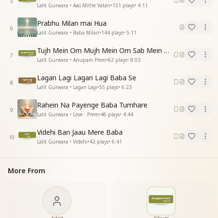
5
Lalit Gurwara • Aao Mithe Vatan
•
151
plays
•
4:11
Prabhu Milan mai Hua
6
Lalit Gurwara • Baba Milan
•
144
plays
•
5:11
Tujh Mein Om Mujh Mein Om Sab Mein Om
7
Lalit Gurwara • Anupam Prem
•
62
plays
•
8:03
Lagan Lagi Lagan Lagi Baba Se
8
Lalit Gurwara • Lagan Lagi
•
55
plays
•
6:23
Rahein Na Payenge Baba Tumhare
9
Lalit Gurwara • Love - Prem
•
46
plays
•
4:44
Videhi Ban Jaau Mere Baba
10
Lalit Gurwara • Videhi
•
42
plays
•
6:41
More From