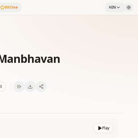
BKOne
HIN
i Manbhavan
xt
Play