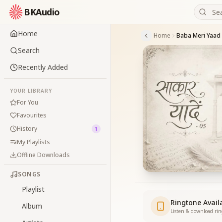
BKAudio
Home
Home
Search
Recently Added
YOUR LIBRARY
For You
Favourites
History
1
My Playlists
Offline Downloads
SONGS
Playlist
Ringtone Avail
Album
Listen & download ri