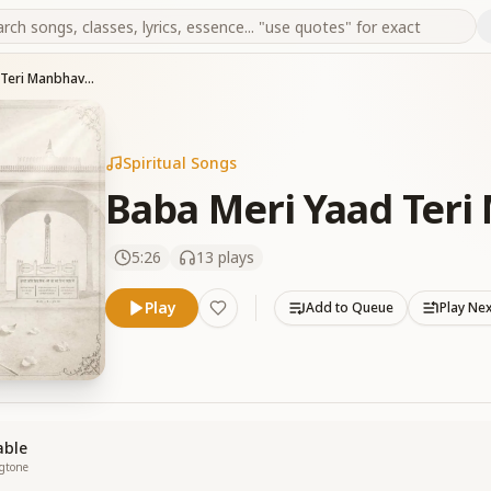
Baba Meri Yaad Teri Manbhavan
Spiritual Songs
Baba Meri Yaad Ter
5:26
13
plays
Play
Add to Queue
Play Ne
able
ngtone