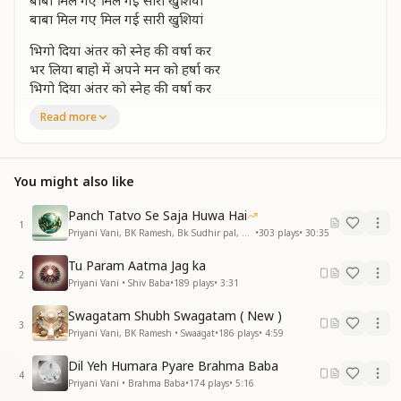
बाबा मिल गए मिल गई सारी खुशियां
बाबा मिल गए मिल गई सारी खुशियां
भिगो दिया अंतर को स्नेह की वर्षा कर
भर लिया बाहो में अपने मन को हर्षा कर
भिगो दिया अंतर को स्नेह की वर्षा कर
भर लिया बाहो में अपने मन को हर्षा कर
Read more
जीवन की बगिया चली रे शीतल पुरवईया
बाबा मिल गए मिल गई सारी खुशियां
बाबा मिल गए मिल गई सारी खुशियां
You might also like
लगी है ऐसी लगन हो गया पावन मन
छा गई मस्तिया कहती है ये धड़कन
Panch Tatvo Se Saja Huwa Hai
1
लगी है ऐसी लगन हो गया पावन मन
Priyani Vani, BK Ramesh, Bk Sudhir pal, BK Yasaswini, BK Sharmistha, Harish Moyal, Gufiji • Earth Day
•
303
plays
•
30:35
छा गई मस्तिया कहती है ये धड़कन
Tu Param Aatma Jag ka
मिला है साथी हमको
2
Priyani Vani • Shiv Baba
•
189
plays
•
3:31
मिला है साथी हमको
मिट गई तनहाइयां
Swagatam Shubh Swagatam ( New )
बाबा मिल गए मिल गई सारी खुशियां
3
Priyani Vani, BK Ramesh • Swaagat
•
186
plays
•
4:59
बाबा मिल गए मिल गई सारी खुशियां
Dil Yeh Humara Pyare Brahma Baba
खुद की ना थी खबर ना था कोई ठिकाना
4
Priyani Vani • Brahma Baba
•
174
plays
•
5:16
जबसे मिले बाबा जैसे मिला हो खजाना