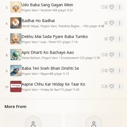
खुद की ना थी खबर ना था कोई ठिकाना
Udo Baba Sang Gagan Mein
5
जबसे मिले बाबा जैसे मिला हो खजाना
Priyani Vani • Farishta
•
168
plays
•
4:32
सोचकर यही बाते
Badhai Ho Badhai
सोचकर यही बाते
6
Harish Moyal, Priyani Vani, Pratibha Baghel • Dadi Janki
•
160
plays
•
4:48
भर आती अपनी आंखिया
बाबा मिल गए मिल गई सारी खुशियां
Dekhu Mai Sada Pyare Baba Tumko
बाबा मिल गए मिल गई सारी खुशियां
7
Priyani Vani • Love - Prem
•
151
plays
•
7:14
झूमता है दिल अपना
झूमता है दिल अपना
Apni Dharti Ko Bachaye Aao
8
झूमती सारी दुनिया
Vishal Kothari, Priyani Vani • Environment
•
123
plays
•
5:30
बाबा मिल गए मिल गई सारी खुशियां
Baba Teri Sneh Bhari Drishti Se
बाबा मिल गए मिल गई सारी खुशियां
9
Priyani Vani • Nayan
•
88
plays
•
5:15
बाबा मिल गए मिल गई सारी खुशियां
—--------------------------------------
Aapne Chhu Kar Hriday Ke Taar Ko
10
Priyani Vani • Hriday Ke Taar
•
73
plays
•
5:43
More From