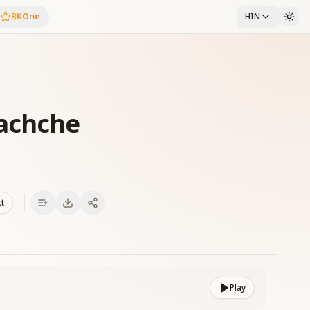
BKOne
HIN
achche
xt
Play