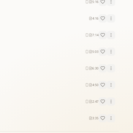
5:16
4:16
7:14
5:03
6:30
4:50
2:47
3:35