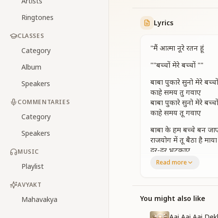
Artists
Ringtones
Lyrics
CLASSES
"मैं आत्मा नूरे रतन हूं
Category
""बच्चों मेरे बच्चों ""
Album
बाबा पुकारे सुनो मेरे बच्
Speakers
काहे समय तु गवाए
बाबा पुकारे सुनो मेरे बच्
COMMENTARIES
काहे समय तू गवाए
Category
बाबा के हम बच्चे बन जाए
Speakers
राजयोग में तू बैठा है माय
दूर-दूर भटकाए
MUSIC
मन की मुरली तू भी बजा ल
Read more
Playlist
बाबा मुरली सुनाए
काहे समय तु गवाए
AVYAKT
अंतिम निशानी है शिव की 
You might also like
Mahavakya
याद करो अब हर पल मु
Aai Aai Aai De