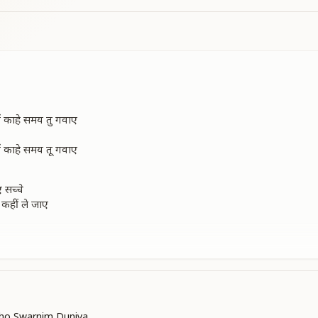
चों काहे समय तु गवाए
चों काहे समय तू गवाए
 सच्चे
ा कहीं ले जाए
े
जुबानी है
झको
kho Swarnim Duniya