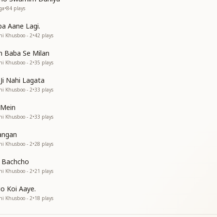
ga
•
84
plays
ायण
ba Aane Lagi.
ni Khusboo - 2
•
42
plays
 Baba Se Milan
्यादा
ni Khusboo - 2
•
35
plays
ुम
Ji Nahi Lagata
ni Khusboo - 2
•
33
plays
 Mein
ni Khusboo - 2
•
33
plays
चों काहे समय तू गवाए
angan
ni Khusboo - 2
•
28
plays
e Bachcho
ni Khusboo - 2
•
21
plays
Jo Koi Aaye.
ni Khusboo - 2
•
18
plays