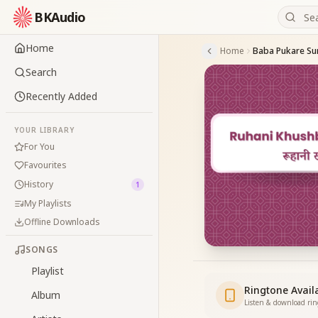
BKAudio
Home
Home
Baba Pukare Su
Search
Recently Added
YOUR LIBRARY
For You
Favourites
History
1
My Playlists
Offline Downloads
SONGS
Playlist
Ringtone Avail
Album
Listen & download ri