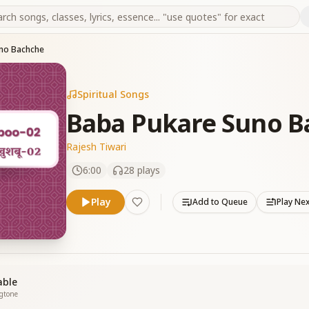
no Bachche
Spiritual Songs
Baba Pukare Suno B
Rajesh Tiwari
6:00
28
plays
Play
Add to Queue
Play Ne
able
ngtone