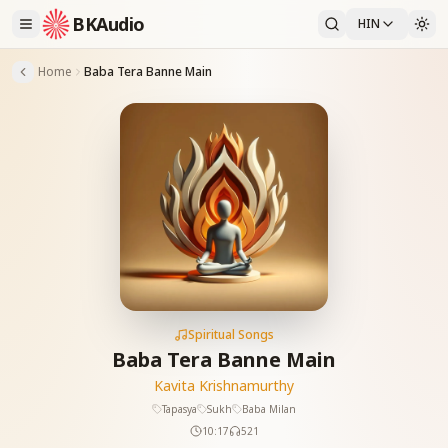
BKAudio
HIN
Home
Baba Tera Banne Main
Spiritual Songs
Baba Tera Banne Main
Kavita Krishnamurthy
Tapasya
Sukh
Baba Milan
10:17
521