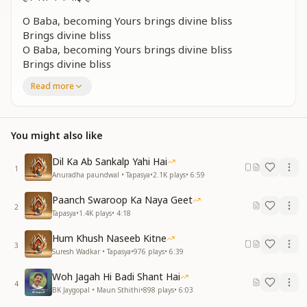
O Baba, becoming Yours brings divine bliss
Brings divine bliss
O Baba, becoming Yours brings divine bliss
Brings divine bliss
A life filled with happiness, where every moment is a
Read more
treasure
Every moment is a treasure
तेरी छत्र-छाया में, माया की धूप नहीं
You might also like
माया की धूप नहीं
जो तेरा बन जाए, उसे कोई भी भूख नहीं
Dil Ka Ab Sankalp Yahi Hai
1
उसे कोई भी भूख नहीं
Anuradha paundwal • Tapasya
•
2.1K
plays
•
6:59
जिसने तुझे अपनाया, उसे दुनिया पराई है
Paanch Swaroop Ka Naya Geet
उसे दुनिया पराई है
2
Tapasya
•
1.4K
plays
•
4:18
बाबा तेरा बनने में, सुख मिलता इलाही है
सुख मिलता इलाही है
Hum Khush Naseeb Kitne
3
Suresh Wadkar • Tapasya
•
976
plays
•
6:39
Under Your divine shelter, the heat of illusion does
not reach
Woh Jagah Hi Badi Shant Hai
The heat of illusion does not reach
4
BK Jaygopal • Maun Sthithi
•
898
plays
•
6:03
The one who becomes Yours, feels no worldly hunger