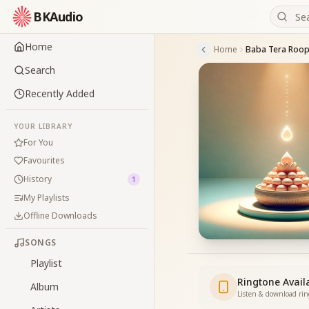
BKAudio
Home
Home
Baba Tera Roop
Search
Recently Added
YOUR LIBRARY
For You
Favourites
History
1
My Playlists
Offline Downloads
SONGS
Playlist
Ringtone Avail
Album
Listen & download ri