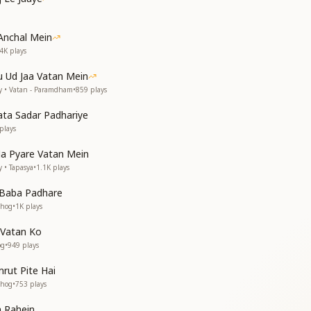
या याद पुरानी अाई
स्वर्णिम नजारा पाया
ो बड़ा मन भाया
Anchal Mein
जग लगे अब पराया
.4K
plays
ो बड़ा मन भाया
 Ud Jaa Vatan Mein
जग लगे अब पराया
y • Vatan - Paramdham
•
859
plays
----------------------
ta Sadar Padhariye
plays
Ja Pyare Vatan Mein
 • Tapasya
•
1.1K
plays
 Baba Padhare
Bhog
•
1K
plays
 Vatan Ko
og
•
949
plays
rut Pite Hai
Bhog
•
753
plays
 Rahein