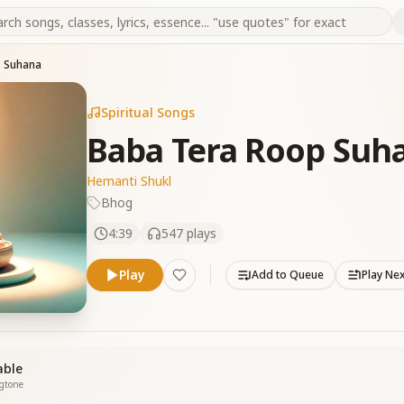
 Suhana
Spiritual Songs
Baba Tera Roop Suh
Hemanti Shukl
Bhog
4:39
547
plays
Play
Add to Queue
Play Ne
able
ngtone