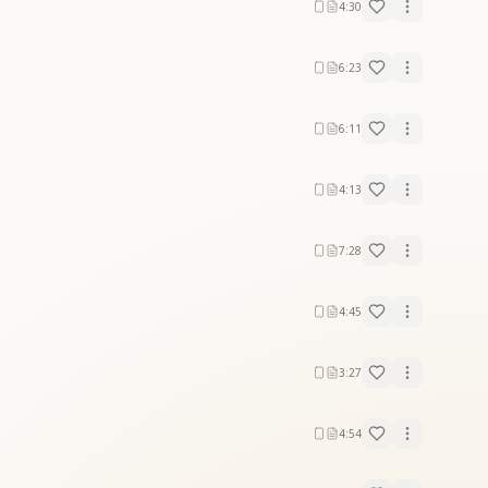
4:30
6:23
6:11
4:13
7:28
4:45
3:27
4:54