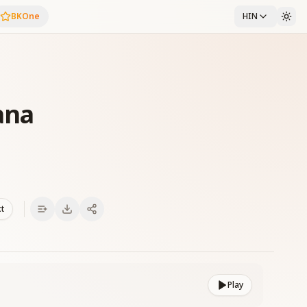
BKOne
HIN
ana
xt
Play