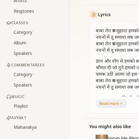
Artists
Ringtones
Lyrics
CLASSES
बाबा तेरा रूप सुहाना हमक
Category
नयनों में तू समाया सब 
Album
बाबा तेरा रूप सुहाना हमक
नयनों में तू समाया सब 
Speakers
ज्ञान और योग से हमको सज
COMMENTARIES
श्रीमत दी जो तूने हमक
चमक उठी आत्मा जो इस
Category
बाबा तेरा रूप सुहाना हमक
Speakers
नयनों में तू समाया सब 
MUSIC
कदम कदम पर मिलने लगे 
Read more
दुखदाई दिन बदल गए फिर
Playlist
राहनीति सर्व जहामे रहक
बाबा तेरा रूप सुहाना हमक
AVYAKT
नयनों में तू समाया सब 
You might also like
Mahavakya
संगामयुग में एक सुहानी स
Vatan Me Bhog