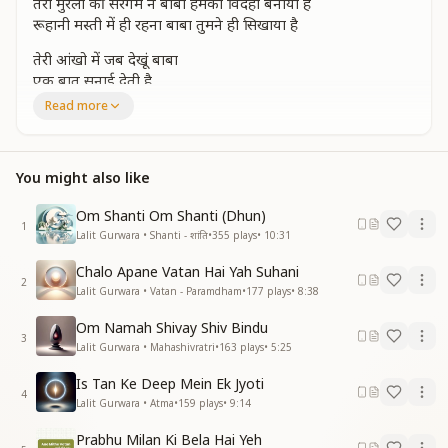
तेरी मुरली की सरगम ने बाबा हमको विदेही बनाया है
रूहानी मस्ती में ही रहना बाबा तुमने ही सिखाया है
तेरी आंखो में जब देखूं बाबा
एक बात सुनाई देती है
खो जाऊ तेरे ध्यान में बाबा
Read more
एक बिंदु दिखाई देती है
खो जाऊ तेरे ध्यान में बाबा
एक बिंदु दिखाई देती है
You might also like
एक बिंदु दिखाई देती है
एक बिंदु दिखाई देती है
Om Shanti Om Shanti (Dhun)
एक बिंदु दिखाई देती है
1
Lalit Gurwara • Shanti - शांति
•
355
plays
•
10:31
एक बिंदु दिखाई देती है"
Chalo Apane Vatan Hai Yah Suhani
2
Lalit Gurwara • Vatan - Paramdham
•
177
plays
•
8:38
Om Namah Shivay Shiv Bindu
3
Lalit Gurwara • Mahashivratri
•
163
plays
•
5:25
Is Tan Ke Deep Mein Ek Jyoti
4
Lalit Gurwara • Atma
•
159
plays
•
9:14
Prabhu Milan Ki Bela Hai Yeh