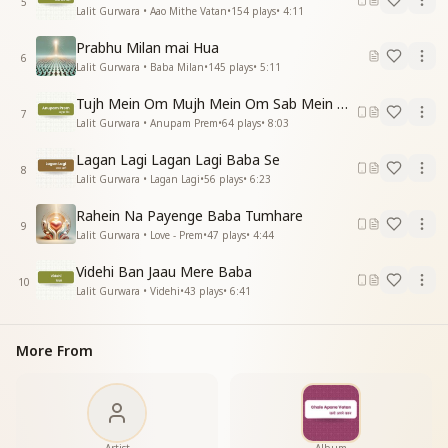
5
Lalit Gurwara • Aao Mithe Vatan
•
154
plays
•
4:11
Prabhu Milan mai Hua
6
Lalit Gurwara • Baba Milan
•
145
plays
•
5:11
Tujh Mein Om Mujh Mein Om Sab Mein Om
7
Lalit Gurwara • Anupam Prem
•
64
plays
•
8:03
Lagan Lagi Lagan Lagi Baba Se
8
Lalit Gurwara • Lagan Lagi
•
56
plays
•
6:23
Rahein Na Payenge Baba Tumhare
9
Lalit Gurwara • Love - Prem
•
47
plays
•
4:44
Videhi Ban Jaau Mere Baba
10
Lalit Gurwara • Videhi
•
43
plays
•
6:41
More From