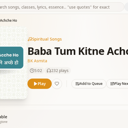
 Achche Ho
Spiritual Songs
Baba Tum Kitne Ach
BK Asmita
5:02
232
plays
Play
Add to Queue
Play Ne
able
ngtone