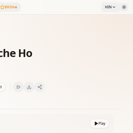
BKOne
HIN
che Ho
xt
Play