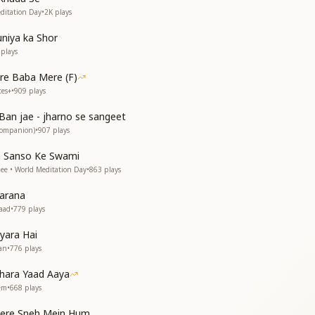
के
ditation Day
•
2K
plays
niya ka Shor
plays
re Baba Mere (F)
tes+
•
909
plays
रे
Ban jae - jharno se sangeet
गे
Companion)
•
907
plays
a Sanso Ke Swami
nee • World Meditation Day
•
863
plays
karana
aad
•
779
plays
ए
yara Hai
an
•
776
plays
hara Yaad Aaya
rem
•
668
plays
Tere Sneh Mein Hum