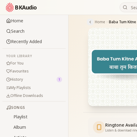
BKAudio
Home
Home
Baba Tum Kitne
Search
Recently Added
YOUR LIBRARY
For You
Favourites
History
1
My Playlists
Offline Downloads
SONGS
Playlist
Ringtone Avail
Album
Listen & download ri