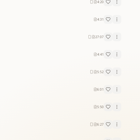
4:20
4:31
27:07
4:41
5:52
6:01
5:50
6:27