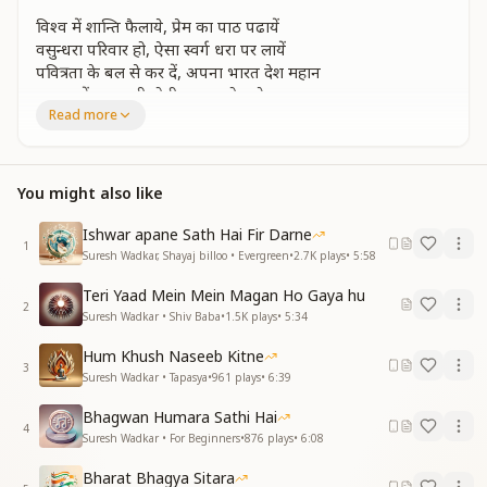
विश्व में शान्ति फैलाये, प्रेम का पाठ पढायें
वसुन्धरा परिवार हो, ऐसा स्वर्ग धरा पर लायें
पवित्रता के बल से कर दें, अपना भारत देश महान
घर-घर में खुशहाली होगी, मानव होगा देव समान...
Read more
धर्म का मर्म बतायें, हम प्रभु सन्देश सुनायें
राजयोग के प्रकाश में, सतयुग की राह दिखायें
आज से ज्यादा सुन्दर होगा, आने वाले कल का जहान
You might also like
घर-घर में खुशहाली होगी, मानव होगा देव समान..."
Ishwar apane Sath Hai Fir Darne
1
Suresh Wadkar, Shayaj billoo • Evergreen
•
2.7K
plays
•
5:58
Teri Yaad Mein Mein Magan Ho Gaya hu
2
Suresh Wadkar • Shiv Baba
•
1.5K
plays
•
5:34
Hum Khush Naseeb Kitne
3
Suresh Wadkar • Tapasya
•
961
plays
•
6:39
Bhagwan Humara Sathi Hai
4
Suresh Wadkar • For Beginners
•
876
plays
•
6:08
Bharat Bhagya Sitara