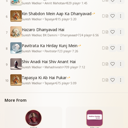
5
Suresh Wadkar • Amrit Mahotsav
•
829
plays
•
1:45
Kin Shabdon Mein Aap Ka Dhanyavad
6
Suresh Wadkar • Tapasya
•
815
plays
•
5:20
Hazaro Dhanyavad Hai
7
Suresh Wadkar, BK Damini • Dhanyavaad
•
724
plays
•
6:56
Pavitrata Ka Hirday Kunj Mein
8
Suresh Wadkar • Pavitrata
•
723
plays
•
7:26
Shiv Anadi Hai Shiv Anant Hai
9
Suresh Wadkar • Mahashivratri
•
709
plays
•
7:12
Tapasya Ki Ab Hai Pukar
10
Suresh Wadkar • Tapasya
•
675
plays
•
5:09
More From