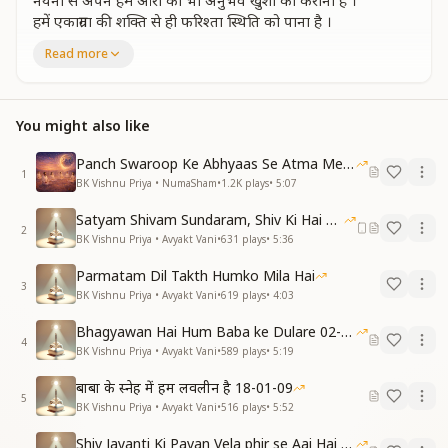
नयनों से अपने हमें औरों को भी अनुभव खुशी का कराना है ।
हमें एकाग्रता की शक्ति से ही फरिश्ता स्थिति को पाना है ।
बने मालिक अपने मन के हम ... ।
Read more
मन जीते जगजीत बनेंगे , व्यर्थ में मन को ना भटकाये ।
मन की लगन प्रभु से लगाए , एक के रस में ही खो जाए ।
एक बाबा दूजा ना कोई ईसी अनुभूति में रहना है ।
You might also like
हमें एकाग्रता की शक्ति से ही फरिश्ता स्थिति को पाना है ।
बने मालिक अपने मन के हम ... ।
Panch Swaroop Ke Abhyaas Se Atma Mein Shakti
1
BK Vishnu Priya • NumaSham
•
1.2K
plays
•
5:07
दृष्टि वृति हर कर्म अलौकीक, दहभान से मुक्त हो न्यारा ।
सूक्ष्म प्रकाशमय कायाधारी, ब्रह्मा बाबा जैसा हो प्यारा।
Satyam Shivam Sundaram, Shiv Ki Hai Hum Santan 09-11-2025
2
अब बनके फरिश्ता हम सब को भी अपने घर को जाना है ।
BK Vishnu Priya • Avyakt Vani
•
631
plays
•
5:36
हमें एकाग्रता की शक्ति से ही फरिश्ता स्थिति को पाना है ।
Parmatam Dil Takth Humko Mila Hai
बने मालिक अपने मन के हम ... ।
3
BK Vishnu Priya • Avyakt Vani
•
619
plays
•
4:03
Bhagyawan Hai Hum Baba ke Dulare 02-03-2025
4
BK Vishnu Priya • Avyakt Vani
•
589
plays
•
5:19
बाबा के स्नेह में हम लवलीन है 18-01-09
5
BK Vishnu Priya • Avyakt Vani
•
516
plays
•
5:52
Shiv Jayanti Ki Pavan Vela phir se Aai Hai 23-02-2025