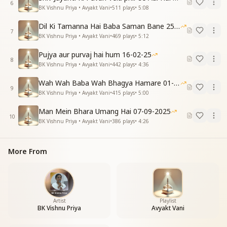
6
BK Vishnu Priya • Avyakt Vani
•
511
plays
•
5:08
Dil Ki Tamanna Hai Baba Saman Bane 25-01-2026
7
BK Vishnu Priya • Avyakt Vani
•
469
plays
•
5:12
Pujya aur purvaj hai hum 16-02-25
8
BK Vishnu Priya • Avyakt Vani
•
442
plays
•
4:36
Wah Wah Baba Wah Bhagya Hamare 01-02-2026
9
BK Vishnu Priya • Avyakt Vani
•
415
plays
•
5:00
Man Mein Bhara Umang Hai 07-09-2025
10
BK Vishnu Priya • Avyakt Vani
•
386
plays
•
4:26
More From
Artist
Playlist
BK Vishnu Priya
Avyakt Vani