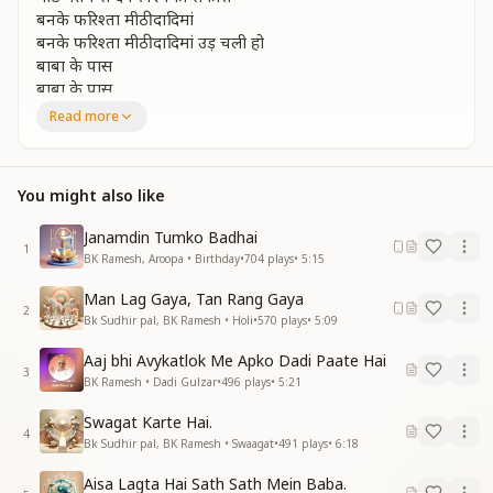
बनके फरिश्ता मीठी दादिमां
बनके फरिश्ता मीठी दादिमां उड़ चली हो
बाबा के पास
बाबा के पास
Read more
जो न मम्मा बाबा को देखा तेरी सूरत बतलाए
पालना वो प्यार पाकर हर जुबा ये गाए
साथ रहेंगे हर पल दादी दिल का यही है कहना
You might also like
जीने की हर लम्हों में बाबासा बन रहना
जग की ओ मां जगदबा तुम
Janamdin Tumko Badhai
आदिरत्न तुम हो खास
1
BK Ramesh, Aroopa • Birthday
•
704
plays
•
5:15
बनके फरिश्ता
मीठी दादिमां
Man Lag Gaya, Tan Rang Gaya
बनके फरिश्ता मीठी दादिमां
2
Bk Sudhir pal, BK Ramesh • Holi
•
570
plays
•
5:09
उड़ चली हो
बाबा के पास
Aaj bhi Avykatlok Me Apko Dadi Paate Hai
3
बाबा के पास
BK Ramesh • Dadi Gulzar
•
496
plays
•
5:21
सत्यता का बनके सूरज जगको हैं दिखलाई
Swagat Karte Hai.
4
कल्पवृक्ष के हर पत्ते को स्नेह शक्ति पहुंचाई
Bk Sudhir pal, BK Ramesh • Swaagat
•
491
plays
•
6:18
बाबा की सपूत बनकर
Aisa Lagta Hai Sath Sath Mein Baba.
बनना सबको सिखाया