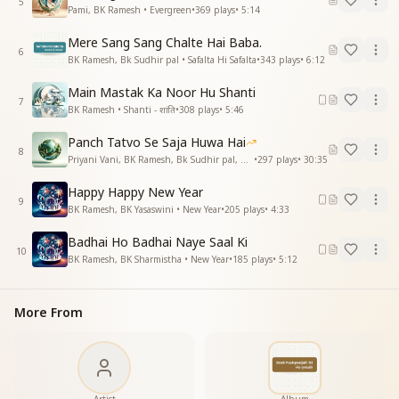
5
Pami, BK Ramesh • Evergreen
•
369
plays
•
5:14
तेरी आचरण से दादी प्रभु को सबने पाया
मधुबन की मधु हो दादीमां
Mere Sang Sang Chalte Hai Baba.
अब भी हो तुम अपने पास
6
BK Ramesh, Bk Sudhir pal • Safalta Hi Safalta
•
343
plays
•
6:12
बनके फरिश्ता
मीठी दादिमां
Main Mastak Ka Noor Hu Shanti
7
बनके फरिश्ता मीठी दादिमां
BK Ramesh • Shanti - शांति
•
308
plays
•
5:46
उड़ चली हो
Panch Tatvo Se Saja Huwa Hai
बाबा के पास
8
Priyani Vani, BK Ramesh, Bk Sudhir pal, BK Yasaswini, BK Sharmistha, Harish Moyal, Gufiji • Earth Day
•
297
plays
•
30:35
बाबा के पास
बाबा के पास
Happy Happy New Year
बाबा के पास
9
BK Ramesh, BK Yasaswini • New Year
•
205
plays
•
4:33
_
_
_
_
_
_
_
_
__"
Badhai Ho Badhai Naye Saal Ki
10
BK Ramesh, BK Sharmistha • New Year
•
185
plays
•
5:12
More From