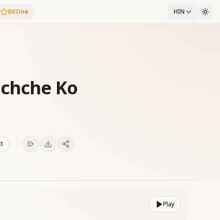
BKOne
HIN
achche Ko
xt
Play