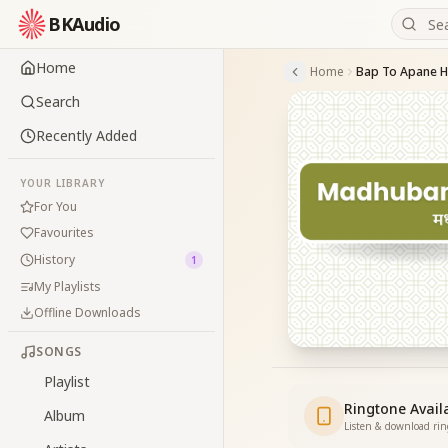
BKAudio
Home
Home
Bap To Apane H
Search
Recently Added
YOUR LIBRARY
For You
Favourites
History
1
My Playlists
Offline Downloads
SONGS
Playlist
Ringtone Avail
Album
Listen & download ri