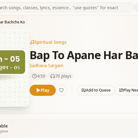
ar Bachche Ko
Spiritual Songs
Bap To Apane Har B
Sadhana Sargam
4:50
70
plays
Play
Add to Queue
Play Ne
able
ngtone