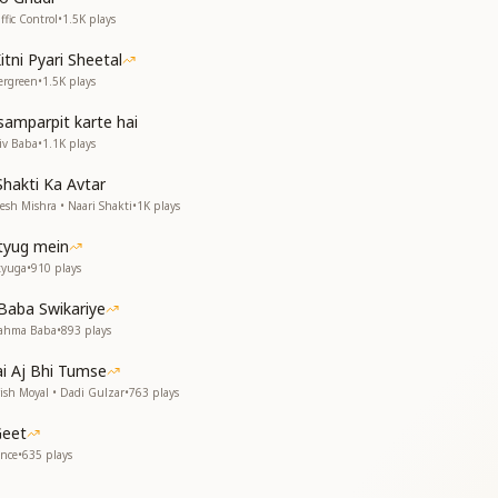
fic Control
•
1.5K
plays
ो
tni Pyari Sheetal
ा पग पग पर भरमाए
ergreen
•
1.5K
plays
ा पग पग पर भरमाए
amparpit karte hai
iv Baba
•
1.1K
plays
Shakti Ka Avtar
esh Mishra • Naari Shakti
•
1K
plays
tyug mein
tyuga
•
910
plays
Baba Swikariye
को हसकर गले लगाए
rahma Baba
•
893
plays
ो
-------------------
i Aj Bhi Tumse
ish Moyal • Dadi Gulzar
•
763
plays
Geet
ance
•
635
plays