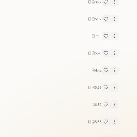
3:27
5:32
7:16
5:43
4:42
5:33
6:59
5:55