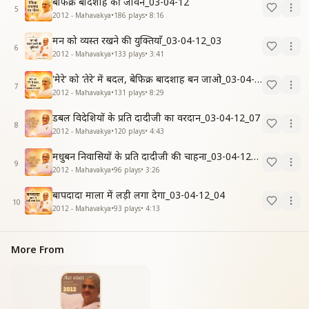
बेफिक्र बादशाह की जीवन_03-04-12
5
2012 - Mahavakya
•
186
plays
•
8:16
मन को व्यस्त रखने की युक्तियाँ_03-04-12_03
6
2012 - Mahavakya
•
133
plays
•
3:41
'मेरे’ को ‘तेरे’ में बदल, बेफिक्र बादशाह बन जाओ_03-04-12
7
2012 - Mahavakya
•
131
plays
•
8:29
डबल विदेशियों के प्रति दादीजी का वरदान_03-04-12_07
8
2012 - Mahavakya
•
120
plays
•
4:43
मधुबन निवासियों के प्रति दादीजी की चाहना_03-04-12_06
9
2012 - Mahavakya
•
96
plays
•
3:26
बापदादा माला में लड़ी लगा देगा_03-04-12_04
10
2012 - Mahavakya
•
93
plays
•
4:13
More From