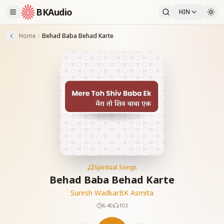
BKAudio
HIN
Home
Behad Baba Behad Karte
Spiritual Songs
Behad Baba Behad Karte
Suresh Wadkar
BK Asmita
6:40
103