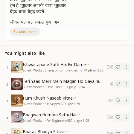
हम है शुक्रगुजार आपके बाबा शुक्रगुजार
बेहद बाबा बेहद करते
जीवन पल पल सफल हुआ अब
हर्ष की सीमा कहा रही
Read more
जीवन पल पल सफल हुआ अब
हर्ष की सीमा कहा रही
रोशनी राह में बिछी हुई चांदनी में खुशियां नहा रही
You might also like
आप समान हम बन जाएंगे
आप समान हम बन जाएंगे
Ishwar apane Sath Hai Fir Darne
पूछ रहा गुलजार
1
Suresh Wadkar, Shayaj billoo • Evergreen
•
2.7K
plays
•
5:58
बेहद बाबा बेहद करते हम बच्चो को प्यार
Teri Yaad Mein Mein Magan Ho Gaya hu
करते आज हाजिर हो जाते खिदमद करते बाबा ऐसे
2
Suresh Wadkar • Shiv Baba
•
1.5K
plays
•
5:34
करते आज हाजिर हो जाते खिदमद करते बाबा ऐसे
बेमिसाल है बेइंतेहा है बया करे तो करे भी कैसे
Hum Khush Naseeb Kitne
लाखो ने आंखो से किया
3
Suresh Wadkar • Tapasya
•
972
plays
•
6:39
लाखो ने आंखो से किया
अहसान का इजहार
Bhagwan Humara Sathi Hai
4
बेहद बाबा बेहद करते हम बच्चो को प्यार
Suresh Wadkar • For Beginners
•
887
plays
•
6:08
वीरा को सर सब्ज किया और हर कुल को गुलजार
Bharat Bhagya Sitara
हम है शुक्रगुजार आपके बाबा शुक्रगुजार