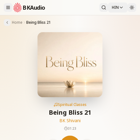
BKAudio
HIN
Home
Being Bliss 21
Spiritual Classes
Being Bliss 21
BK Shivani
31:23