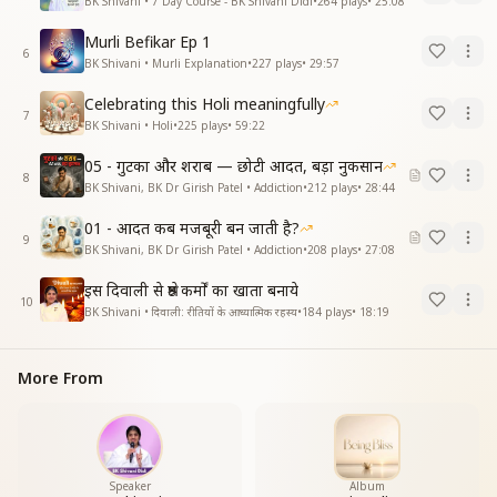
BK Shivani • 7 Day Course - BK Shivani Didi
•
264
plays
•
25:08
Murli Befikar Ep 1
6
BK Shivani • Murli Explanation
•
227
plays
•
29:57
Celebrating this Holi meaningfully
7
BK Shivani • Holi
•
225
plays
•
59:22
05 - गुटका और शराब — छोटी आदत, बड़ा नुकसान
8
BK Shivani, BK Dr Girish Patel • Addiction
•
212
plays
•
28:44
01 - आदत कब मजबूरी बन जाती है?
9
BK Shivani, BK Dr Girish Patel • Addiction
•
208
plays
•
27:08
इस दिवाली से श्रेष्ठ कर्मों का खाता बनाये
10
BK Shivani • दिवाली: रीतियों के आध्यात्मिक रहस्य
•
184
plays
•
18:19
More From
Speaker
Album