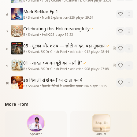
BK Shivani • 7 Day Course - BK Shivani Didi
•
264
plays
•
25:08
Murli Befikar Ep 1
6
BK Shivani • Murli Explanation
•
226
plays
•
29:57
Celebrating this Holi meaningfully
7
BK Shivani • Holi
•
225
plays
•
59:22
05 - गुटका और शराब — छोटी आदत, बड़ा नुकसान
8
BK Shivani, BK Dr Girish Patel • Addiction
•
212
plays
•
28:44
01 - आदत कब मजबूरी बन जाती है?
9
BK Shivani, BK Dr Girish Patel • Addiction
•
208
plays
•
27:08
इस दिवाली से श्रेष्ठ कर्मों का खाता बनाये
10
BK Shivani • दिवाली: रीतियों के आध्यात्मिक रहस्य
•
184
plays
•
18:19
More From
Speaker
Album