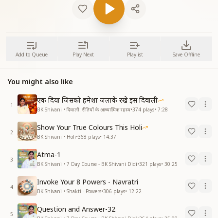
Add to Queue
Play Next
Playlist
Save Offline
You might also like
एक दिया जिसको हमेशा जलाके रखे इस दिवाली
1
BK Shivani • दिवाली: रीतियों के आध्यात्मिक रहस्य
•
374
plays
•
7:28
Show Your True Colours This Holi
2
BK Shivani • Holi
•
368
plays
•
14:37
Atma-1
3
BK Shivani • 7 Day Course - BK Shivani Didi
•
321
plays
•
30:25
Invoke Your 8 Powers - Navratri
4
BK Shivani • Shakti - Powers
•
306
plays
•
12:22
Question and Answer-32
5