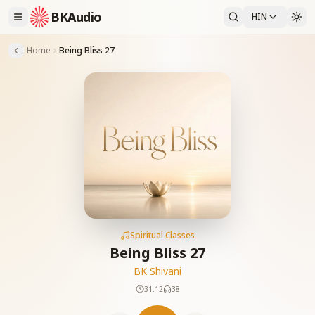
BKAudio
HIN
Home
Being Bliss 27
Spiritual Classes
Being Bliss 27
BK Shivani
31:12
38