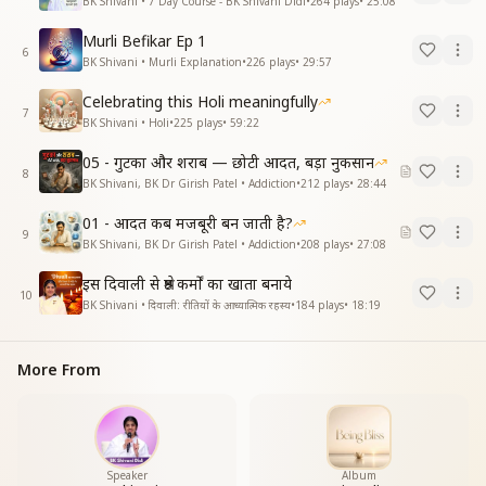
BK Shivani • 7 Day Course - BK Shivani Didi
•
264
plays
•
25:08
Murli Befikar Ep 1
6
BK Shivani • Murli Explanation
•
226
plays
•
29:57
Celebrating this Holi meaningfully
7
BK Shivani • Holi
•
225
plays
•
59:22
05 - गुटका और शराब — छोटी आदत, बड़ा नुकसान
8
BK Shivani, BK Dr Girish Patel • Addiction
•
212
plays
•
28:44
01 - आदत कब मजबूरी बन जाती है?
9
BK Shivani, BK Dr Girish Patel • Addiction
•
208
plays
•
27:08
इस दिवाली से श्रेष्ठ कर्मों का खाता बनाये
10
BK Shivani • दिवाली: रीतियों के आध्यात्मिक रहस्य
•
184
plays
•
18:19
More From
Speaker
Album