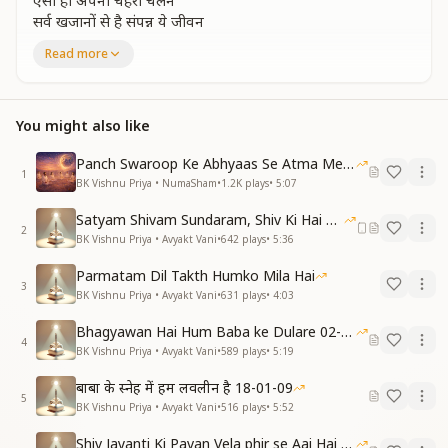
ऐसा हो अपना चेहरा चलन
सर्व खजानों से है संपन्न ये जीवन
भाग्यविधाता की संतान है हम
Read more
भाग्यविधाता की संतान है हम
बाप और शिक्षक सद्गुरु
तीनों रूपों में भगवान मिले
You might also like
एक द्वारा सब कुछ पा लिया
वर्सा पढ़ाई वरदान मिले
Panch Swaroop Ke Abhyaas Se Atma Mein Shakti
1
परमात्म पालना से बने है भाग्यवान
BK Vishnu Priya • NumaSham
•
1.2K
plays
•
5:07
भाग्यविधाता की संतान है हम
Satyam Shivam Sundaram, Shiv Ki Hai Hum Santan 09-11-2025
भाग्यविधाता की संतान है हम
2
BK Vishnu Priya • Avyakt Vani
•
642
plays
•
5:36
एक जन्म की ही पढ़ाई से
Parmatam Dil Takth Humko Mila Hai
स्वर्ग का राज्यभाग्य पाते हम
3
BK Vishnu Priya • Avyakt Vani
•
631
plays
•
4:03
मुहब्बत की झूले में झुलते
उड़ती कला में उड़ते रहते हम
Bhagyawan Hai Hum Baba ke Dulare 02-03-2025
यूंही पवित्र जीवन वरदानों की खान
4
BK Vishnu Priya • Avyakt Vani
•
589
plays
•
5:19
भाग्यविधाता की संतान है हम
भाग्यविधाता की संतान है हम
बाबा के स्नेह में हम लवलीन है 18-01-09
5
स्वयं भगवान द्वारा हुआ है ये जनम
BK Vishnu Priya • Avyakt Vani
•
516
plays
•
5:52
भाग्यविधाता की संतान है हम
Shiv Jayanti Ki Pavan Vela phir se Aai Hai 23-02-2025