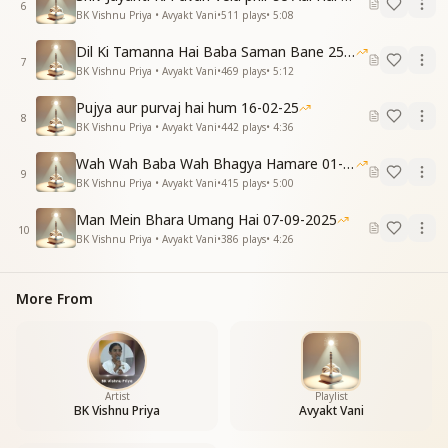
भाग्यविधाता की संतान है हम
6
BK Vishnu Priya • Avyakt Vani
•
511
plays
•
5:08
Dil Ki Tamanna Hai Baba Saman Bane 25-01-2026
7
BK Vishnu Priya • Avyakt Vani
•
469
plays
•
5:12
Pujya aur purvaj hai hum 16-02-25
8
BK Vishnu Priya • Avyakt Vani
•
442
plays
•
4:36
Wah Wah Baba Wah Bhagya Hamare 01-02-2026
9
BK Vishnu Priya • Avyakt Vani
•
415
plays
•
5:00
Man Mein Bhara Umang Hai 07-09-2025
10
BK Vishnu Priya • Avyakt Vani
•
386
plays
•
4:26
More From
Artist
Playlist
BK Vishnu Priya
Avyakt Vani