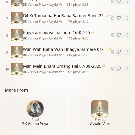
6
BK Vishnu Priya • Avyakt Vani
•
511
plays
•
5:08
Dil Ki Tamanna Hai Baba Saman Bane 25-01-2026
7
BK Vishnu Priya • Avyakt Vani
•
470
plays
•
5:12
Pujya aur purvaj hai hum 16-02-25
8
BK Vishnu Priya • Avyakt Vani
•
442
plays
•
4:36
Wah Wah Baba Wah Bhagya Hamare 01-02-2026
9
BK Vishnu Priya • Avyakt Vani
•
415
plays
•
5:00
Man Mein Bhara Umang Hai 07-09-2025
10
BK Vishnu Priya • Avyakt Vani
•
387
plays
•
4:26
More From
Artist
Playlist
BK Vishnu Priya
Avyakt Vani