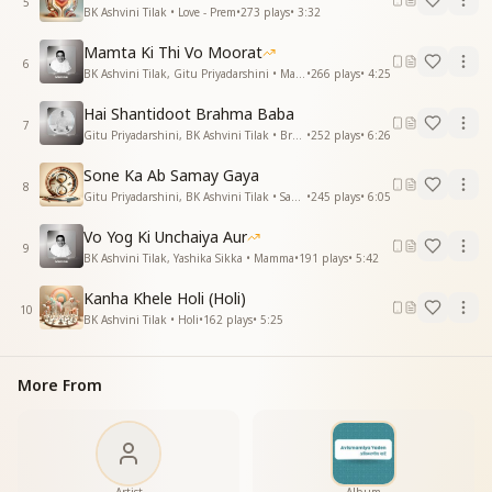
5
BK Ashvini Tilak • Love - Prem
•
273
plays
•
3:32
Mamta Ki Thi Vo Moorat
6
BK Ashvini Tilak, Gitu Priyadarshini • Mamma
•
266
plays
•
4:25
Hai Shantidoot Brahma Baba
7
Gitu Priyadarshini, BK Ashvini Tilak • Brahma Baba
•
252
plays
•
6:26
Sone Ka Ab Samay Gaya
8
Gitu Priyadarshini, BK Ashvini Tilak • Samay
•
245
plays
•
6:05
Vo Yog Ki Unchaiya Aur
9
BK Ashvini Tilak, Yashika Sikka • Mamma
•
191
plays
•
5:42
Kanha Khele Holi (Holi)
10
BK Ashvini Tilak • Holi
•
162
plays
•
5:25
More From