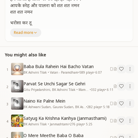
आपके स्नेह और पालना को शत शत नमन
शत शत नमन
भरोसा कर तू
भरोसा कर तू भगवन पर साथ पूरा निभायेगा
Read more
नहीं उस जैसा तू रहबर कहीं मन मीत पायेगा
भरोसा कर तू भगवन पर साथ पूरा निभायेगा
सदाशिव नाम है उसका बड़ा ही नामबाला है
You might also like
रूप है ज्योतिबिंदु पर अनेकों रूप वाला है
बिठाकर पलकों पे अपनी वो घर ले जायेगा
Baba Bula Rahein Hai Bacho Vatan
1
भरोसा कर तू भगवन पर साथ पूरा निभायेगा
BK Ashvini Tilak • Vatan - Paramdham
•
589
plays
•
6:07
पिरोले अपनी धड़कन में प्रभु की याद के मोती
Parvat Se Unchi Sagar Se Gehri
2
ये मोती जगमगायेंगे तुम्हारे भाग्य की ज्योति
Gitu Priyadarshini, BK Ashvini Tilak • Mamma
•
332
plays
•
6:11
खिलेंगे फूल खुशियों के वो मन में मुस्कुरायेगा
Naino Ke Palne Mein
भरोसा कर तू भगवन पर साथ पूरा निभायेगा
3
BK Ashwani Sudan, Gaurav Sudan, BK Ashvini Tilak • Mamma
•
282
plays
•
5:18
नहीं उस जैसा तू रहबर कहीं मन मीत पायेगा
भरोसा कर तू भगवन पर साथ पूरा निभायेगा
Satyug Ka Krishna Kanhya (Janmasthami)
साथ पूरा निभायेगा
4
BK Ashvini Tilak • Janmashtami
•
276
plays
•
5:25
साथ पूरा निभायेगा"
O Mere Meethe Baba O Baba