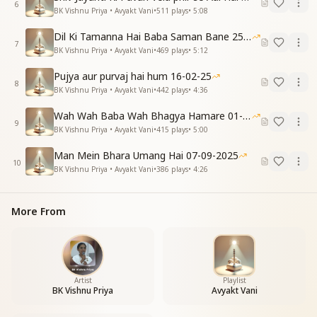
6
सबसे बडा है बादशाह बेफिकर बादशाह
BK Vishnu Priya • Avyakt Vani
•
511
plays
•
5:08
बेगमपुरके ये स्वराज्यमें सुख बड़ा है अथाह
Dil Ki Tamanna Hai Baba Saman Bane 25-01-2026
रूहानी नशा सदा ही
7
BK Vishnu Priya • Avyakt Vani
•
469
plays
•
5:12
रूहानी नशा सदा ही मिला है बाबा से उपहार
भविष्य विश्व राज्य का आधार
Pujya aur purvaj hai hum 16-02-25
भविष्य विश्व राज्य का आधार
8
BK Vishnu Priya • Avyakt Vani
•
442
plays
•
4:36
हो हो
संगमयुग का स्वराज्य
Wah Wah Baba Wah Bhagya Hamare 01-02-2026
9
हम जानकर ये राज
BK Vishnu Priya • Avyakt Vani
•
415
plays
•
5:00
हम जानकर ये राज
Man Mein Bhara Umang Hai 07-09-2025
पाए स्वराज्य का अधिकार
10
BK Vishnu Priya • Avyakt Vani
•
386
plays
•
4:26
भविष्य विश्व राज्य का आधार
भविष्य विश्व राज्य का आधार
हो हो
More From
संगमयुग का स्वराज्य
भगवान के हम राजा बच्चे राजयोगी महान
परमात्म मिलन की मौज में रहना ही हमारा काम
रूह का तिलक सेवा का ताज अकालतख्तपर हो विराज
Artist
Playlist
यही अपना श्रृंगार
BK Vishnu Priya
Avyakt Vani
भविष्य विश्व राज्य का आधार