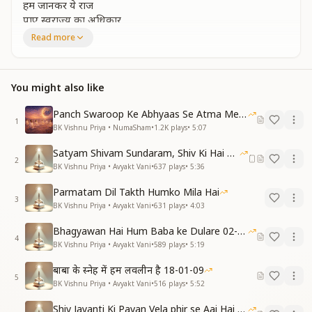
हम जानकर ये राज
पाए स्वराज्य का अधिकार
भविष्य विश्व राज्य का आधार
Read more
भविष्य विश्व राज्य का आधार
हो हो
संगमयुग का स्वराज्य
You might also like
संगमयुग की यह राजनीति है स्वराज्य अधिकारी
स्थूल और सूक्ष्म कर्मेंद्रियां भी हो आज्ञाकारी
Panch Swaroop Ke Abhyaas Se Atma Mein Shakti
रचना अपनी ही वश में
1
BK Vishnu Priya • NumaSham
•
1.2K
plays
•
5:07
रचना अपनी ही वश में मन बुद्धि संस्कार
भविष्य विश्व राज्य का आधार
Satyam Shivam Sundaram, Shiv Ki Hai Hum Santan 09-11-2025
2
भविष्य विश्व राज्य का आधार
BK Vishnu Priya • Avyakt Vani
•
637
plays
•
5:36
हो हो
Parmatam Dil Takth Humko Mila Hai
संगमयुग का स्वराज्य
3
BK Vishnu Priya • Avyakt Vani
•
631
plays
•
4:03
हम जानकर ये राज
हम जानकर ये राज
Bhagyawan Hai Hum Baba ke Dulare 02-03-2025
पाए स्वराज्य का अधिकार
4
BK Vishnu Priya • Avyakt Vani
•
589
plays
•
5:19
भविष्य विश्व राज्य का आधार
भविष्य विश्व राज्य का आधार
बाबा के स्नेह में हम लवलीन है 18-01-09
5
हो हो
BK Vishnu Priya • Avyakt Vani
•
516
plays
•
5:52
संगमयुग का स्वराज्य
Shiv Jayanti Ki Pavan Vela phir se Aai Hai 23-02-2025