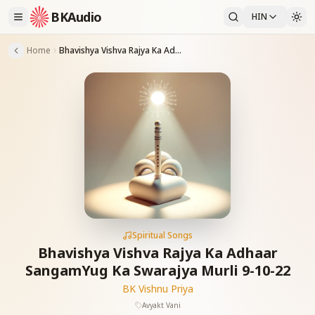
BKAudio
HIN
Home
Bhavishya Vishva Rajya Ka Adhaar SangamYug Ka Swarajya Murli 9-10-22
Spiritual Songs
Bhavishya Vishva Rajya Ka Adhaar
SangamYug Ka Swarajya Murli 9-10-22
BK Vishnu Priya
Avyakt Vani