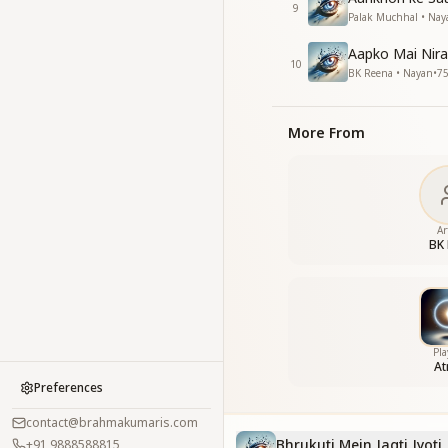
9
Palak Muchhal • Nay
Aapko Mai Nira
10
BK Reena • Nayan
•
7
More From
Ar
BK 
Pla
A
Preferences
contact@brahmakumaris.com
Bhrukuti Mein Jagti Jyoti
+91 9888588815