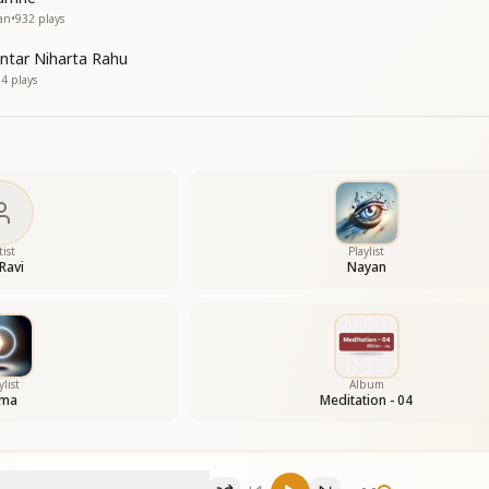
an
•
932
plays
ntar Niharta Rahu
54
plays
tist
Playlist
Ravi
Nayan
ylist
Album
tma
Meditation - 04