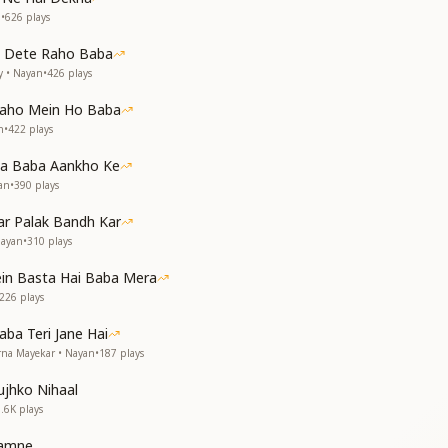
n
•
626
plays
ा दो
n Dete Raho Baba
 इससे हर एक दीप जगा दो
y • Nayan
•
426
plays
ो
aho Mein Ho Baba
n
•
422
plays
का
a Baba Aankho Ke
का
an
•
390
plays
ो
r Palak Bandh Kar
 इससे हर एक दीप जगा दो
Nayan
•
310
plays
ो
in Basta Hai Baba Mera
ो
226
plays
ो
ba Teri Jane Hai
rna Mayekar • Nayan
•
187
plays
jhko Nihaal
1.6K
plays
aamne