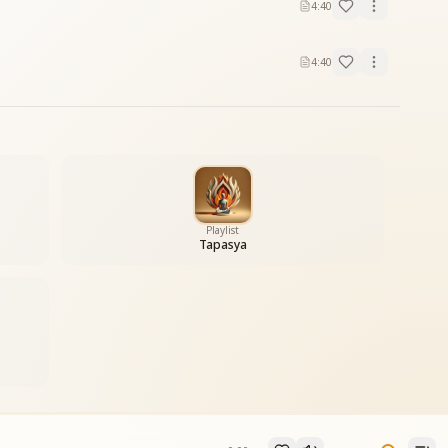
4:40
4:40
Playlist
Tapasya