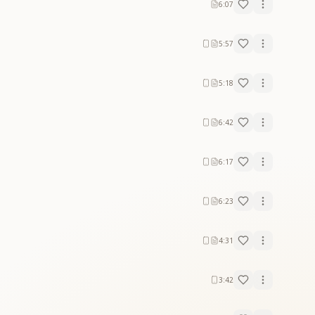
6:07
5:57
5:18
6:42
6:17
6:23
4:31
3:42