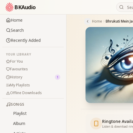
BKAudio
Home
Home
Bhrukuti Mein Jag
Search
Recently Added
YOUR LIBRARY
For You
Favourites
History
1
My Playlists
Offline Downloads
SONGS
Playlist
Ringtone Avail
Album
Listen & download ri