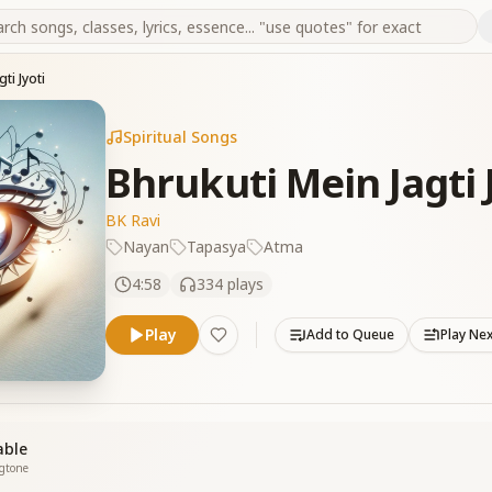
ti Jyoti
Spiritual Songs
Bhrukuti Mein Jagti 
BK Ravi
Nayan
Tapasya
Atma
4:58
334
plays
Play
Add to Queue
Play Ne
able
ngtone