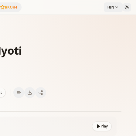
BKOne
HIN
Jyoti
xt
Play