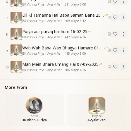
शांति की शक्ति से देना है सबको सच्चा सहारा
6
BK Vishnu Priya • Avyakt Vani
•
511
plays
•
5:08
ब्रम्हा बाबा के जैसा बने ये जीवन हमारा
Dil Ki Tamanna Hai Baba Saman Bane 25-01-2026
7
BK Vishnu Priya • Avyakt Vani
•
469
plays
•
5:12
Pujya aur purvaj hai hum 16-02-25
8
BK Vishnu Priya • Avyakt Vani
•
442
plays
•
4:36
Wah Wah Baba Wah Bhagya Hamare 01-02-2026
9
BK Vishnu Priya • Avyakt Vani
•
415
plays
•
5:00
Man Mein Bhara Umang Hai 07-09-2025
10
BK Vishnu Priya • Avyakt Vani
•
386
plays
•
4:26
More From
Artist
Playlist
BK Vishnu Priya
Avyakt Vani