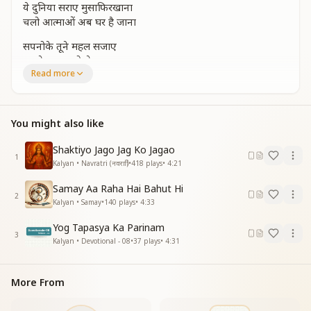
ये दुनिया सराए मुसाफिरखाना
चलो आत्माओं अब घर है जाना
सपनोके तूने महल सजाए
अपने बनाए जो थे पराए
Read more
साथी तेरा वहीं है पुराना
चलो आत्माओं अब घर है जाना
आशा के तूने दीप जगाए
You might also like
विनाशी सहारे देह अपनाए
बुझी ज्योति को फिर से जगाना
Shaktiyo Jago Jag Ko Jagao
चलो आत्माओं अब घर है जाना
1
Kalyan • Navratri (नवरात्रि)
•
418
plays
•
4:21
अब घर है जाना
देखो बुलाए पिता वो पुराना
Samay Aa Raha Hai Bahut Hi
2
चलो आत्माओं अब घर है जाना
Kalyan • Samay
•
140
plays
•
4:33
अब घर है जाना
Yog Tapasya Ka Parinam
अब घर है जाना
3
Kalyan • Devotional - 08
•
37
plays
•
4:31
More From