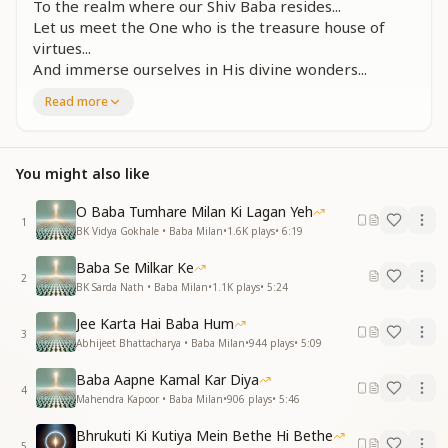
To the realm where our Shiv Baba resides...
Let us meet the One who is the treasure house of
virtues...
And immerse ourselves in His divine wonders...
Let us go, let us go...
Read more
हमें बिंदु स्वरूप में है समाना... (x2)
करे सेवा सबकी, ये बाबा का कहना...
निराली ये शक्ति है, दुनिया को देना...
You might also like
वतन में खड़े बाप-दादा पुकारे...
चलो हम चले पाँच तत्वों के पार...
O Baba Tumhare Milan Ki Lagan Yeh
1
जहाँ रहते हैं शिव बाबा हमारे...
BK Vidya Gokhale • Baba Milan
•
1.6K
plays
•
6:19
चलो हम चले...
Baba Se Milkar Ke
2
We must merge into our original point of light form...
BK Sarda Nath • Baba Milan
•
1.1K
plays
•
5:24
(x2)
Jee Karta Hai Baba Hum
Baba tells us to serve all souls...
3
Abhijeet Bhattacharya • Baba Milan
•
944
plays
•
5:09
This unique power is meant to be shared with the
world...
Baba Aapne Kamal Kar Diya
BapDada stand in the Supreme Abode, calling us...
4
Mahendra Kapoor • Baba Milan
•
906
plays
•
5:46
Let us go beyond the five elements...
To the realm where our Shiv Baba resides...
Bhrukuti Ki Kutiya Mein Bethe Hi Bethe
5