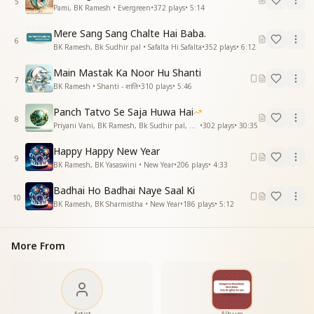
5
Pami, BK Ramesh • Evergreen
•
372
plays
•
5:14
मंजिल तक अब यूहीं चलना
जीवन सफर सुहाना बना
Mere Sang Sang Chalte Hai Baba.
मंजिल तक अब यूहीं चलना
6
BK Ramesh, Bk Sudhir pal • Safalta Hi Safalta
•
352
plays
•
6:12
साथ तुम हो बाबा तो विघ्नों से क्या घबराना
साथ तुम हो बाबा तो विघ्नों से क्या घबराना
Main Mastak Ka Noor Hu Shanti
7
इतने करीब आ गए देखे स्वर्ग जहां
BK Ramesh • Shanti - शांति
•
310
plays
•
5:46
इतने करीब आ गए देखे स्वर्ग जहां
Panch Tatvo Se Saja Huwa Hai
देखे स्वर्ग जहां
8
Priyani Vani, BK Ramesh, Bk Sudhir pal, BK Yasaswini, BK Sharmistha, Harish Moyal, Gufiji • Earth Day
•
302
plays
•
30:35
चलते चलते मिल गए बाबा
चलते चलते मिल गए बाबा
Happy Happy New Year
हो गई है राह आसान
9
BK Ramesh, BK Yasaswini • New Year
•
206
plays
•
4:33
ना डर है ना कोई फिकर
Badhai Ho Badhai Naye Saal Ki
ना माया का हमपे हैअसर
10
BK Ramesh, BK Sharmistha • New Year
•
186
plays
•
5:12
ना डर है ना कोई फिकर
ना माया का हमपे हैअसर
तकदीर चमकी जन्मों की रबकी जो हमपे नजर
More From
तकदीर चमकी जन्मों की रबकी जो हमपे नजर
सदा ही बरसे रहमत उसकी हमपे मेहरबान
सदा ही बरसे रहमत उसकी हमपे मेहरबान
वो हमपे मेहरबान