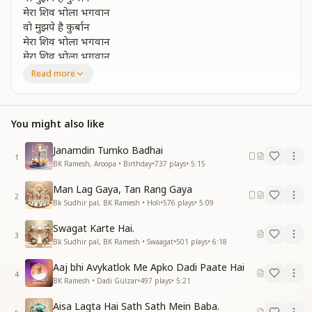
मेरा शिव भोला भगवान
वो मुझपे है कुर्बान
मेरा शिव भोला भगवान
मेरा शिव भोला भगवान
चलते चलते मिल गए बाबा
Read more
चलते चलते मिल गए बाबा
हो गई है राह आसान
You might also like
थकान सारी मिट गई
शक्ति इतनी भर गई
Janamdin Tumko Badhai
थकान सारी मिट गई
1
BK Ramesh, Aroopa • Birthday
•
737
plays
•
5:15
शक्ति इतनी भर गई
तनहा ये दिल की दूर हुई
Man Lag Gaya, Tan Rang Gaya
खुशी जो इतनी मिल गयी
2
Bk Sudhir pal, BK Ramesh • Holi
•
576
plays
•
5:09
मन ही मन छा गये दिल गाए गुणगान
मन ही मन छा गये दिल गाए गुणगान
Swagat Karte Hai.
3
दिल गाए गुणगान
Bk Sudhir pal, BK Ramesh • Swaagat
•
501
plays
•
6:18
चलते चलते मिल गए बाबा
Aaj bhi Avykatlok Me Apko Dadi Paate Hai
चलते चलते मिल गए बाबा
4
BK Ramesh • Dadi Gulzar
•
497
plays
•
5:21
हो गई राह आसान
Aisa Lagta Hai Sath Sath Mein Baba.
जीवन सफर सुहाना बना