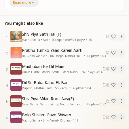
Read more
शिव पिता ..
प्रभु पिता लेने आए हमे अब घर जाना है
शिव पिता लेने आए हमे अब घर जाना है
You might also like
तन तीरथ मन मूरत है मेरा हर बच्चा भागीरथ है
मानव को देव बनाना शिवपीता की जैसी सीरत है
Shiv Piya Sath Hai (F)
1
अपने कुल परिजनों…. को
Madhu Smita • Saathi (Companion)
•
304
plays
•
3:48
अपने कुल परिजनों …को
Prabhu Tumko Yaad Karein Aarti
भवसागर पार कराना है
2
BK Girish Vadhvani, BK Deepa, Madhu Smita • Yog
•
114
plays
•
6:03
शिव पिता….
प्रभु पिता लेने आए हमे अब घर जाना है
Madhuban Ke Dil Main
शिव पिता लेने आए हमे अब घर जाना है
3
Varun Likhte, Madhu Smita • Mera Madhuban
•
61
plays
•
4:14
सुख शांति की ओढ़ा रहे वो पावन हमे चुनरिया
Dil Se Baba Kaho Ek Bar
माया मोह से दूर वो बनाये स्वर्ग नगरिया
4
Rupesh, Madhu Smita • Shiv Amrut
•
56
plays
•
5:04
राधे कृष्ण के संग वहा…
राधे कृष्ण के संग वहा…
Shiv Piya Milan Root Aayi(F)
5
राधे कृष्ण के संग वहा हमे रास रचाना है
Naval Varma, Varun Likhte, Madhu Smita • Mera Madhuban
•
45
plays
•
5:52
शिव पिता….
Bolo Shivam Gavo Shivam
6
प्रभु पिता लेने आए हमे अब घर जाना है
Madhu Smita • Shiv Amrut
•
15
plays
•
4:18
शिव पिता लेने आए हमे अब घर जाना है