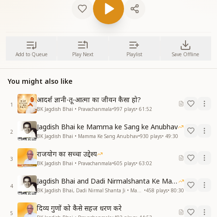
Add to Queue
Play Next
Playlist
Save Offline
You might also like
आदर्श ज्ञानी-तू-आत्मा का जीवन कैसा हो?
1
BK Jagdish Bhai • Pravachanmala
•
997
plays
•
61:52
Jagdish Bhai ke Mamma ke Sang ke Anubhav
2
BK Jagdish Bhai • Mamma Ke Sang Anubhav
•
930
plays
•
49:30
राजयोग का सच्चा उद्देश्य
3
BK Jagdish Bhai • Pravachanmala
•
605
plays
•
63:02
Jagdish Bhai and Dadi Nirmalshanta Ke Mamma Ke Saath Ke Anubhav
4
BK Jagdish Bhai, Dadi Nirmal Shanta Ji • Mamma Ke Sang Anubhav
•
458
plays
•
80:30
दिव्य गुणों को कैसे सहज धरण करे
5