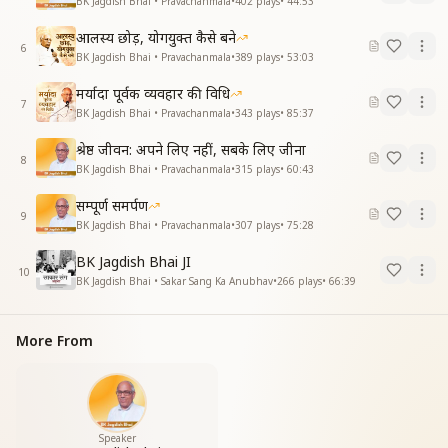
BK Jagdish Bhai • Pravachanmala
•
402
plays
•
44:53
आलस्य छोड़, योगयुक्त कैसे बने
6
BK Jagdish Bhai • Pravachanmala
•
389
plays
•
53:03
मर्यादा पूर्वक व्यवहार की विधि
7
BK Jagdish Bhai • Pravachanmala
•
343
plays
•
85:37
श्रेष्ठ जीवन: अपने लिए नहीं, सबके लिए जीना
8
BK Jagdish Bhai • Pravachanmala
•
315
plays
•
60:43
सम्पूर्ण समर्पण
9
BK Jagdish Bhai • Pravachanmala
•
307
plays
•
75:28
BK Jagdish Bhai JI
10
BK Jagdish Bhai • Sakar Sang Ka Anubhav
•
266
plays
•
66:39
More From
Speaker