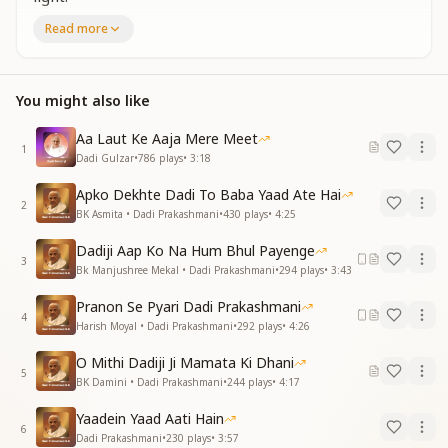
Becoming an ocean of light, she filled everyone with
Read more
light.
Sweet and loving Dadi, she gave love to all from her
heart.
You might also like
Sweet and loving Dadi, she gave love to all from her
heart.
Aa Laut Ke Aaja Mere Meet
She was the treasure of divine virtues,
1
Dadi Gulzar
•
786
plays
•
3:18
our beloved Dadi Prakashmani.
She was the treasure of divine virtues,
Apko Dekhte Dadi To Baba Yaad Ate Hai
our beloved Dadi Prakashmani.
2
BK Asmita • Dadi Prakashmani
•
430
plays
•
4:25
सौंप दी सारी जिम्मेदारी प्रभु ने उनके हाथ में
Dadiji Aap Ko Na Hum Bhul Payenge
सौंप दी सारी जिम्मेदारी प्रभु ने उनके हाथ में
3
Bk Manjushree Mekal • Dadi Prakashmani
•
294
plays
•
3:43
क्यों कि सदाही रखा उन्होंने प्रभु को अपने साथ में
प्रभु को अपने साथ में
Pranon Se Pyari Dadi Prakashmani
4
मै और मेरे पन के भान से
Harish Moyal • Dadi Prakashmani
•
292
plays
•
4:26
मै और मेरे पन के भान से दादी कोसों दूर थी
O Mithi Dadiji Ji Mamata Ki Dhani
तभी तो प्यारे बाबा की वो सच्ची कोहिनूर थी
5
BK Damini • Dadi Prakashmani
•
244
plays
•
4:17
तभी तो प्यारे बाबा की वो सच्ची कोहिनूर थी
वो थी दिव्य गुणों की धनी
Yaadein Yaad Aati Hain
प्यारी दादी प्रकाशमणि
6
Dadi Prakashmani
•
230
plays
•
3:57