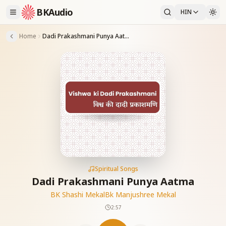
BKAudio
HIN
Home
Dadi Prakashmani Punya Aatma
Spiritual Songs
Dadi Prakashmani Punya Aatma
BK Shashi Mekal
Bk Manjushree Mekal
2:57