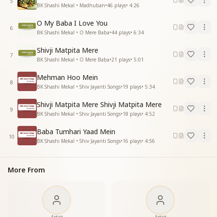
5
BK Shashi Mekal • Madhuban
•
46
plays
•
4:26
O My Baba I Love You
6
BK Shashi Mekal • O Mere Baba
•
44
plays
•
6:34
Shivji Matpita Mere
7
BK Shashi Mekal • O Mere Baba
•
21
plays
•
5:01
Mehman Hoo Mein
8
BK Shashi Mekal • Shiv Jayanti Songs
•
19
plays
•
5:34
Shivji Matpita Mere Shivji Matpita Mere
9
BK Shashi Mekal • Shiv Jayanti Songs
•
18
plays
•
4:52
Baba Tumhari Yaad Mein
10
BK Shashi Mekal • Shiv Jayanti Songs
•
16
plays
•
4:56
More From