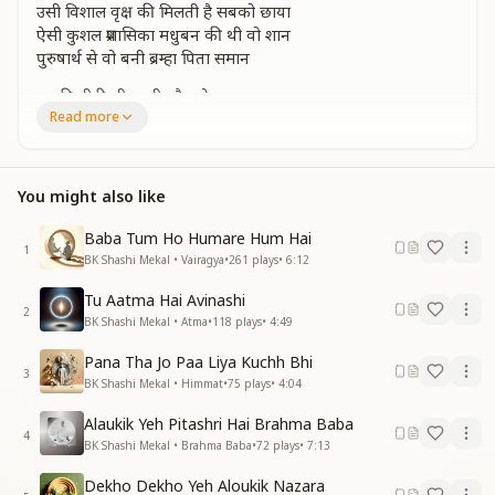
उसी विशाल वृक्ष की मिलती है सबको छाया
ऐसी कुशल प्रशासिका मधुबन की थी वो शान
पुरुषार्थ से वो बनी ब्रम्हा पिता समान
उनकी मीठी सी वाणी और स्नेह ममता द्वारा
Read more
हम बच्चो को मिला था प्रेम रूहानी प्यारा
इसीलिएही करते थे कुर्बान उनपे जान
पुरुषार्थ से बनी वह ब्रम्हा पिता समान
You might also like
निर्माण बन स्वमांन में शिव पिता की गोद ली
हम बने समान दादी यही उन्हें है अंजली
Baba Tum Ho Humare Hum Hai
उनका ज्ञान दान संग देता प्रकाशदान
1
BK Shashi Mekal • Vairagya
•
261
plays
•
6:12
पुरुषार्थ से वो बनी ब्रम्हा पिता समान
_
_
_
_
_
_
_
_
_
__"
Tu Aatma Hai Avinashi
2
BK Shashi Mekal • Atma
•
118
plays
•
4:49
Pana Tha Jo Paa Liya Kuchh Bhi
3
BK Shashi Mekal • Himmat
•
75
plays
•
4:04
Alaukik Yeh Pitashri Hai Brahma Baba
4
BK Shashi Mekal • Brahma Baba
•
72
plays
•
7:13
Dekho Dekho Yeh Aloukik Nazara