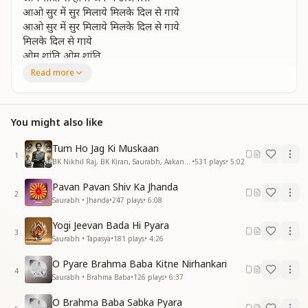
आओ सुर में सुर मिलाये मिलके दिल से गाये
आओ सुर में सुर मिलाये मिलके दिल से गाये
मिलके दिल से गाये
ओम शांति ओम शांति
ओम शांति ओम शांति
Read more
ओम शांति ओम शांति
ओम शांति ओम शांति
You might also like
पावन पावन किरने भर लो अपने मन में
खुद को आत्मा समझो प्रभु से मिलन मनाने
Tum Ho Jag Ki Muskaan
पावन पावन किरने भर लो अपने मन में
1
BK Nikhil Raj, BK Kiran, Saurabh, Aakansha, BK Ruhani • Naari Shakti
•
531
plays
•
5:02
खुद को आत्मा समझो प्रभु से मिलन मनाने
गीता ज्ञान सुनाकर ममता वो लूटा रहे
Pavan Pavan Shiv Ka Jhanda
एक धर्म बनाने वैर भाव वो मिटा रहे
2
Saurabh • Jhanda
•
247
plays
•
6:08
ओम शांति ओम शांति हर लब को प्यारा
ओम शांति का ही है हर दिल में बसेरा
Yogi Jeevan Bada Hi Pyara
3
आओ सुर में सुर मिलाये मिलके दिल से गाये
Saurabh • Tapasya
•
181
plays
•
4:26
आओ सुर में सुर मिलाये मिलके दिल से गाये
O Pyare Brahma Baba Kitne Nirhankari
मिलके दिल से गाये
4
Saurabh • Brahma Baba
•
126
plays
•
6:37
ओम शांति ओम शांति
ओम शांति ओम शांति
O Brahma Baba Sabka Pyara