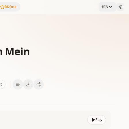
BKOne
HIN
h Mein
xt
Play