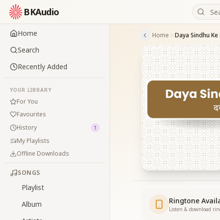
BKAudio
Home
Home
Daya Sindhu Ke
Search
Recently Added
YOUR LIBRARY
For You
Favourites
History
1
My Playlists
Offline Downloads
SONGS
Playlist
Ringtone Avail
Album
Listen & download ri