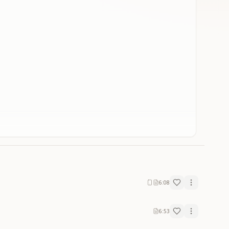
6:08
6:53