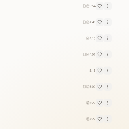
5:54
4:46
4:15
4:07
5:15
5:00
5:22
4:22