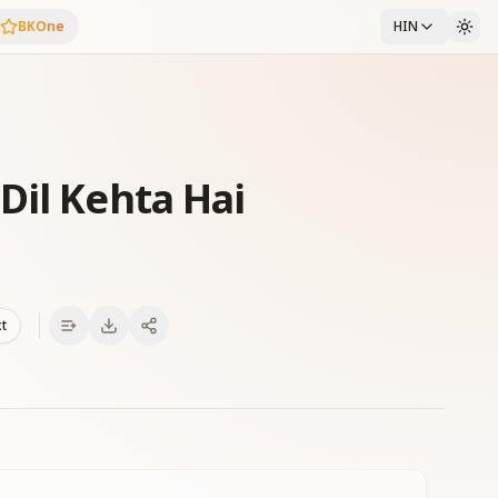
BKOne
HIN
Dil Kehta Hai
xt