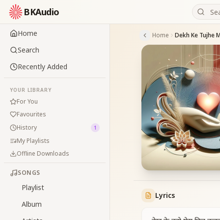
BKAudio
Home
Home
Search
Recently Added
YOUR LIBRARY
For You
Favourites
History
1
My Playlists
Offline Downloads
SONGS
Playlist
Lyrics
Album