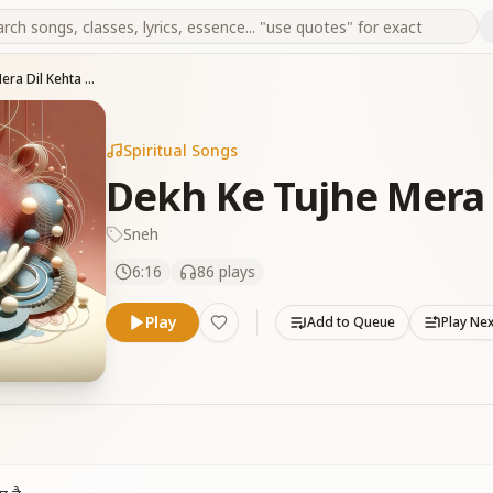
Dekh Ke Tujhe Mera Dil Kehta Hai
Spiritual Songs
Dekh Ke Tujhe Mera 
Sneh
6:16
86
plays
Play
Add to Queue
Play Ne