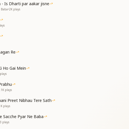
ly with You.
- Is Dharti par aakar jisne
v Baba
•
2K
plays
ै
ays
ै
ाया है
कहता है
Lagan Re
कहता है
है
है
Ki Ho Gai Mein
ा है
plays
है
Prabhu
है
.1K
plays
y face with a smile.
ani Preet Nibhau Tere Sath
flower of happiness bloom within me.
1K
plays
smile upon my face.
 flower of joy to blossom.
re Sacche Pyar Ne Baba
d spiritual knowledge, Baba,
3
plays
deeply within my heart.