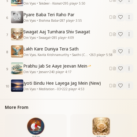
5
Om Vyas • Takdeer - Kismat
•
295
plays
•
5:50
Pyare Baba Teri Raho Par
6
Om Vyas • Brahma Baba
•
287
plays
•
3:55
Swagat Aaj Tumhara Shiv Swagat
7
Om Vyas • Swaagat
•
285
plays
•
4:09
Lakh Kare Duniya Tera Sath
8
Om Vyas, Kavita Krishnamurthy • Saathi (Companion)
•
263
plays
•
5:58
Prabhu Jab Se Aaye Jeevan Mein
9
Om Vyas • Jeevan
•
240
plays
•
4:17
Jyoti Bindu Hee Layega Jag Mein (New)
10
Om Vyas • Meditation - 03
•
222
plays
•
4:53
More From