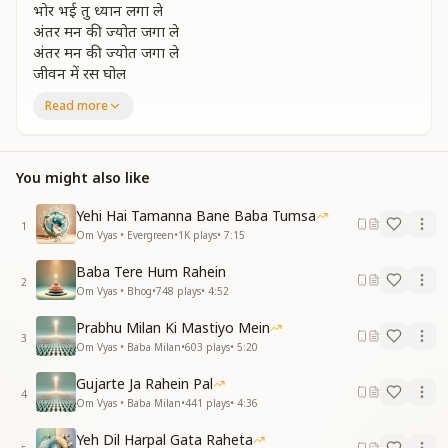
भोर भई तु ध्यान लगा ले
अंतर मन की ज्योत जगा ले
अंतर मन की ज्योत जगा ले
जीवन में रस घोल
देखें रे बाबा अनमोल देखें रे बाबा अनमोल
Read more
परम पिता शिव जग से निराले
परम पिता शिव जग से निराले
सर्व संबंध से अपना बना ले
You might also like
सर्व संबंध से अपना बना ले
व्यर्थ में मत डोल
Yehi Hai Tamanna Bane Baba Tumsa
1
देखें रे बाबा अनमोल देखें रे बाबा अनमोल
Om Vyas • Evergreen
•
1K
plays
•
7:15
नर से नारायण बन मतवाले
Baba Tere Hum Rahein
2
नर से नारायण बन मतवाले
Om Vyas • Bhog
•
748
plays
•
4:52
उनकी श्रीमत तु अपना ले
Prabhu Milan Ki Mastiyo Mein
उनकी श्रीमत तु अपना ले
3
Om Vyas • Baba Milan
•
603
plays
•
5:20
मधुर स्वरों में बोल
देखें रे बाबा अनमोल देखें रे बाबा अनमोल
Gujarte Ja Rahein Pal
देखें रे बाबा अनमोल देखें रे बाबा अनमोल
4
Om Vyas • Baba Milan
•
441
plays
•
4:36
Yeh Dil Harpal Gata Raheta