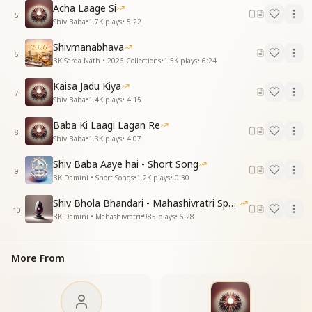
Acha Laage Si
प्रीत का संगीत दिल में गूंजे
5
Shiv Baba
•
1.7K
plays
•
5:22
देखता ही रहूं मिठे बाबा तुम्हे
एक पल भी ना अपनी पलके झुके
Shivmanabhava
देखता ही रहूं मिठे बाबा तुम्हे
6
BK Sarda Nath • 2026 Collections
•
1.5K
plays
•
6:24
एक पल भी ना अपनी पलके झुके
प्यारी दृष्टी तुम्हारी बेहद प्यारी
Kaisa Jadu Kiya
7
पाकर नयन मेरे झलक उठे
Shiv Baba
•
1.4K
plays
•
4:15
देखता ही रहूं मिठे बाबा तुम्हे
Baba Ki Laagi Lagan Re
एक पल भी ना अपनी पलके झुके
8
Shiv Baba
•
1.3K
plays
•
4:07
देखता ही रहूं मिठे बाबा तुम्हे
एक पल भी ना अपनी पलके झुके
Shiv Baba Aaye hai - Short Song
–-----------------------------------------
9
BK Damini • Short Songs
•
1.2K
plays
•
0:30
Shiv Bhola Bhandari - Mahashivratri Special
10
BK Damini • Mahashivratri
•
985
plays
•
6:28
More From