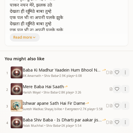
पाकर नयन मेरे, झलक उठे
देखता ही रहूं मिठे बाबा तुम्हे
एक पल भी ना अपनी पलके झुके
देखता ही रहूं मिठे बाबा तुम्हे
एक पल भी ना अपनी पलके झुके
Read more
सामने मेरे बस तुम ही तुम हो
सामने मेरे बस तुम ही तुम हो
जैसे चांद अपनी किरने बखेरे हुए
You might also like
इतना आनंद प्यारा अनुभव
तन मन क्या जग भी भुलाए हुए
Baba Ki Madhur Yaadein Hum Bhool Nahi Paate
सारा जहा ये देख नजारे
1
BK Amarnath • Shiv Baba
•
2.9K
plays
•
6:08
फरिश्तों के भी काफिले रुके
देखता ही रहूं मिठे बाबा तुम्हे
Mere Baba Hai Saath
एक पल भी ना अपनी पलके झुके
2
Harish Moyal • Shiv Baba
•
2.8K
plays
•
3:26
ऐसी सुहानी घड़ी ये जिंदगी की
Ishwar apane Sath Hai Fir Darne
ऐसी सुहानी घड़ी ये जिंदगी की
3
Suresh Wadkar, Shayaj billoo • Evergreen
•
2.7K
plays
•
5:58
सोचा नहीं था कभी ख्वाबों में अपने
शिकवा नहीं है कोई ना ही गीलाह है
Baba Shiv Baba - Is Dharti par aakar jisne
4
जब से बसे हो बाबा आंखो में अपने
Palak Muchhal • Shiv Baba
•
2K
plays
•
5:54
करके इजहार दिल का तुमसे बाबा