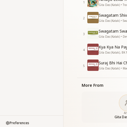
1
तूने दिखाया किनारा
Gita Das (Katak) • Tra
एहसान हमपे बाबा तुम्हारा
Swagatam Shiv
तूने जो पार उतारा
2
Gita Das (Katak) • Sw
डूबते दिल ने पाके सहारा
डूबते दिल ने पाके सहारा
Swagatam Swag
कह दिया बाबा आप हमारे
3
Gita Das (Katak) • De
देखू तुम्हे बाबा मन दर्पण मे
नयनों में बसे तू सांझ सवेरे
Kya Kya Na Pa
4
देखू तुम्हे बाबा
Gita Das (Katak), B
—---------------------
Suraj Bhi Hai C
5
Gita Das (Katak) • 
More From
Ar
Gita Da
Preferences