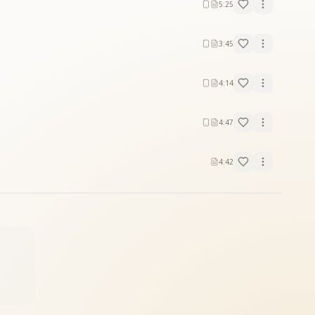
5:25
3:45
4:14
4:47
4:42