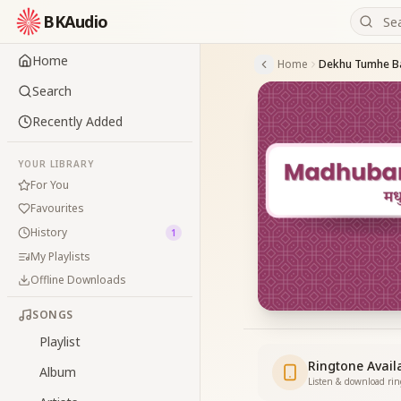
BKAudio
Home
Home
Search
Recently Added
YOUR LIBRARY
For You
Favourites
History
1
My Playlists
Offline Downloads
SONGS
Playlist
Ringtone Avail
Album
Listen & download ri