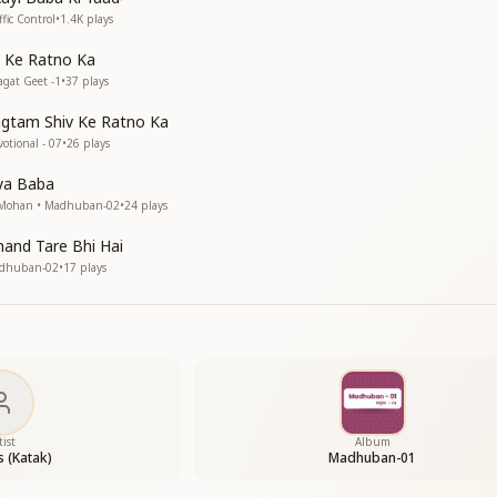
ffic Control
•
1.4K
plays
 Ke Ratno Ka
agat Geet -1
•
37
plays
tam Shiv Ke Ratno Ka
votional - 07
•
26
plays
ं
ya Baba
K Mohan • Madhuban-02
•
24
plays
----------------------
hand Tare Bhi Hai
Madhuban-02
•
17
plays
tist
Album
s (Katak)
Madhuban-01