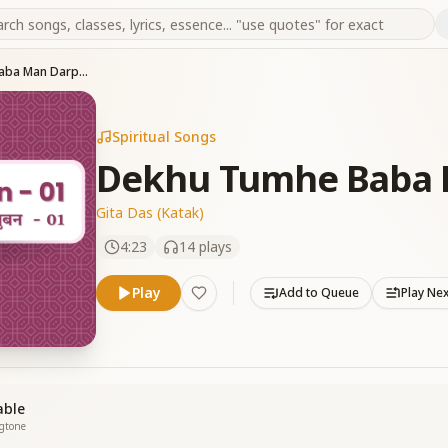
Dekhu Tumhe Baba Man Darpan Mein
Spiritual Songs
Dekhu Tumhe Baba 
Gita Das (Katak)
4:23
14
plays
Play
Add to Queue
Play Ne
able
ngtone