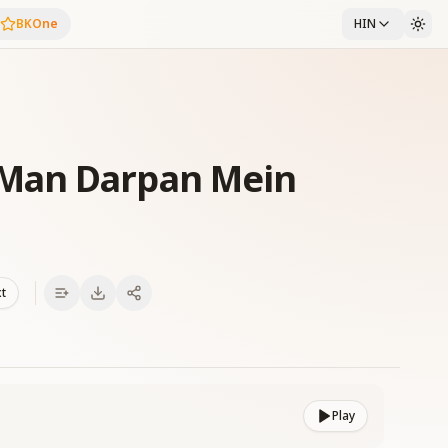
BKOne
HIN
Man Darpan Mein
xt
Play