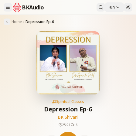
BKAudio
HIN
Home
Depression Ep-6
Spiritual Classes
Depression Ep-6
BK Shivani
25:21
16