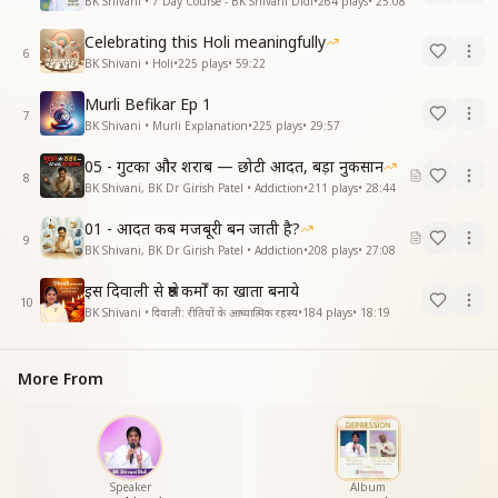
BK Shivani • 7 Day Course - BK Shivani Didi
•
264
plays
•
25:08
Celebrating this Holi meaningfully
6
BK Shivani • Holi
•
225
plays
•
59:22
Murli Befikar Ep 1
7
BK Shivani • Murli Explanation
•
225
plays
•
29:57
05 - गुटका और शराब — छोटी आदत, बड़ा नुकसान
8
BK Shivani, BK Dr Girish Patel • Addiction
•
211
plays
•
28:44
01 - आदत कब मजबूरी बन जाती है?
9
BK Shivani, BK Dr Girish Patel • Addiction
•
208
plays
•
27:08
इस दिवाली से श्रेष्ठ कर्मों का खाता बनाये
10
BK Shivani • दिवाली: रीतियों के आध्यात्मिक रहस्य
•
184
plays
•
18:19
More From
Speaker
Album