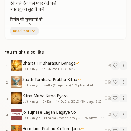
देते चले देते चले प्यार देते चले
प्यार प्रभू का लुटाते चले
निर्मल सी मुस्कानों से
जग शीतल हो जाएगा
Read more
स्नेह भरे दो बोलोसे
पत्थर पानी हो जाएगा
निर्मल सी मुस्कानों से
You might also like
जग शीतल हो जाएगा
स्नेह भरे दो बोलोसे
Bharat Fir Bharapur Banega
पत्थर पानी हो जाएगा
1
Udit Narayan • Bharat
•
561
plays
•
6:42
ईश्वर की ईश्वर की पहचान बने
Saath Tumhara Prabhu Kitna
प्यार प्रभू का लुटाते चले
2
Udit Narayan • Saathi (Companion)
•
509
plays
•
4:41
ईश्वर की पहचान बने
प्यार प्रभू का लुटाते चले
Kitna Mitha Kitna Pyara
3
Udit Narayan, BK Damini • OLD is GOLD
•
484
plays
•
5:25
दीप राहों में जलने लगेंगे
जीवन सभी के संवरने लगेंगे
Jo Tujhase Lagan Lagaye Vo
4
देते चले देते चले प्यार देते चले
Udit Narayan, Pritha Majumdar • Samay Ki Pukar
•
376
plays
•
4:44
प्यार प्रभू का लुटाते चले
Hum Jane Prabhu Ya Tum Jano