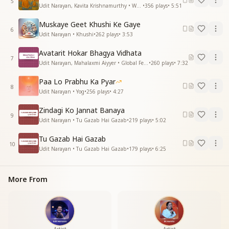
5
साया करनेवाले बादल
Udit Narayan, Kavita Krishnamurthy • World Meditation Day
•
356
plays
•
5:51
सिरपर धूप संभाले है
Muskaye Geet Khushi Ke Gaye
खींच के वे खारे जल से
6
Udit Narayan • Khushi
•
262
plays
•
3:53
मधुर मेह बरसाएं है
Avatarit Hokar Bhagya Vidhata
साया करनेवाले बादल
7
Udit Narayan, Mahalaxmi Aiyyer • Global Festival
•
260
plays
•
7:32
सिरपर धूप संभाले है
खींच के वे खारे जल से
Paa Lo Prabhu Ka Pyar
मधुर मेह बरसाएं है
8
Udit Narayan • Yog
•
256
plays
•
4:27
सुखसागर की लहरें बने
Zindagi Ko Jannat Banaya
प्यार प्रभू का लुटाते चले
9
Udit Narayan • Tu Gazab Hai Gazab
•
219
plays
•
5:02
सुखसागर की लहरें बने
प्यार प्रभू का लुटाते चले
Tu Gazab Hai Gazab
10
Udit Narayan • Tu Gazab Hai Gazab
•
179
plays
•
6:25
दीप राहों में चलने लगेंगे
जीवन सभी के संवरने लगेंगे
देते चले प्यार देते चले
More From
प्यार प्रभू का लुटाते चले
प्यार प्रभू का लुटाते चले
प्यार प्रभू का लुटाते चले
प्यार प्रभू का लुटाते चले