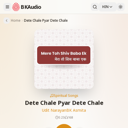
BKAudio
HIN
Home
Dete Chale Pyar Dete Chale
Spiritual Songs
Dete Chale Pyar Dete Chale
Udit Narayan
BK Asmita
5:23
168