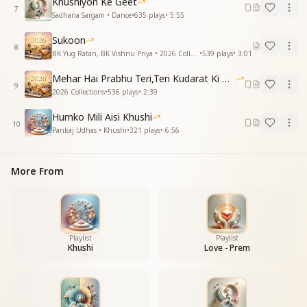
Khushiyon Ke Geet
धरा पे मेरा मीत आ गया
7
Sadhana Sargam • Dance
•
635
plays
•
5:55
मैं हूँ.. कौन, ये जाना मैंने
Sukoon
बाबा को, पहचाना मैने
8
BK Yug Ratan, BK Vishnu Priya • 2026 Collections
•
539
plays
•
3:01
हाँ .... उनका किया दी दार
Mehar Hai Prabhu Teri,Teri Kudarat Ki Meharbani
अरे उनका किया दी दार
9
2026 Collections
•
536
plays
•
2:39
धरा पे मेरा मीत आ गया
Humko Mili Aisi Khushi
धरा पे मेरा मीत आ गया
10
Pankaj Udhas • Khushi
•
321
plays
•
6:56
धरा पे मेरा मीत आ गया
जाने कब से था मन ये उदास
More From
धरा पे मेरा मीत आ गया
Playlist
Playlist
Khushi
Love - Prem