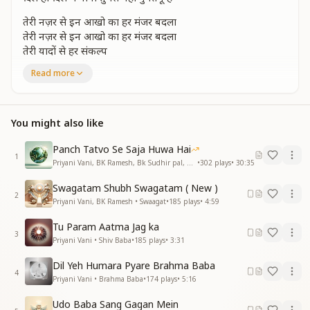
तेरी नज़र से इन आखो का हर मंजर बदला
तेरी नज़र से इन आखो का हर मंजर बदला
तेरी यादों से हर संकल्प
तेरी यादों से हर संकल्प
Read more
फिसलने से संभला
कर साकार जन्नत को
कर साकार जन्नत को
You might also like
एक यही जुस्तजू है
दिल ही दिल में बाबा तुमसे यही गुफ्तगू है
Panch Tatvo Se Saja Huwa Hai
दिल ही दिल में बाबा तुमसे यही गुफ्तगू है
1
Priyani Vani, BK Ramesh, Bk Sudhir pal, BK Yasaswini, BK Sharmistha, Harish Moyal, Gufiji • Earth Day
•
302
plays
•
30:35
जिंदगी हो गई इतनी हसीन यादो के गुलशन में
Swagatam Shubh Swagatam ( New )
जिंदगी हो गई इतनी हसीन यादो के गुलशन में
2
Priyani Vani, BK Ramesh • Swaagat
•
185
plays
•
4:59
वफा के रंग से रंगे हुए है
वफा के रंग से रंगे हुए है
Tu Param Aatma Jag ka
आके तेरे मधुबन में
3
Priyani Vani • Shiv Baba
•
185
plays
•
3:31
कल्प कल्प का है ये किस्सा
कल्प कल्प का है ये किस्सा
Dil Yeh Humara Pyare Brahma Baba
4
प्रभूमिलन हूबहू है
Priyani Vani • Brahma Baba
•
174
plays
•
5:16
दिल ही दिल में बाबा तुमसे यही गुफ्तगू है
Udo Baba Sang Gagan Mein
दिल ही दिलमें बाबा तुमसे यही गुफ्तगू है