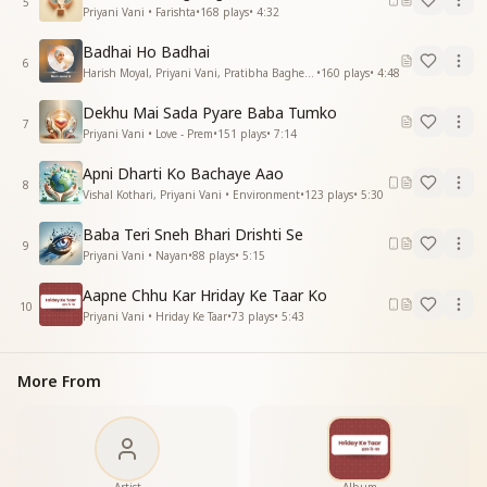
5
Priyani Vani • Farishta
•
168
plays
•
4:32
बने तुम सा ये सारा जीवन
Badhai Ho Badhai
बने तुम सा ये सारा जीवन
6
Harish Moyal, Priyani Vani, Pratibha Baghel • Dadi Janki
•
160
plays
•
4:48
बस यही आरज़ू है
दिल ही दिल में बाबा तुमसे यही गुफ्तगू है
Dekhu Mai Sada Pyare Baba Tumko
दिल ही दिल में बाबा तुमसे यही गुफ्तगू है
7
Priyani Vani • Love - Prem
•
151
plays
•
7:14
—------------------------------------------
Apni Dharti Ko Bachaye Aao
8
Vishal Kothari, Priyani Vani • Environment
•
123
plays
•
5:30
Baba Teri Sneh Bhari Drishti Se
9
Priyani Vani • Nayan
•
88
plays
•
5:15
Aapne Chhu Kar Hriday Ke Taar Ko
10
Priyani Vani • Hriday Ke Taar
•
73
plays
•
5:43
More From