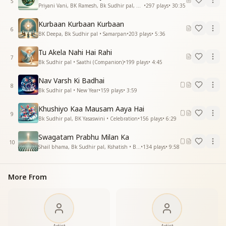
5
Priyani Vani, BK Ramesh, Bk Sudhir pal, BK Yasaswini, BK Sharmistha, Harish Moyal, Gufiji • Earth Day
•
297
plays
•
30:35
ये हर दिल का उदगार है
ये हर दिल का उदगार है ये हर दिल का उदगार है
Kurbaan Kurbaan Kurbaan
दिल का ये सत्कार है स्वागत बारंबार है
6
BK Deepa, Bk Sudhir pal • Samarpan
•
203
plays
•
5:36
आप आए मौसम गाए गाए ये संसार है
दिल का ये सत्कार है स्वागत बारंबार है
Tu Akela Nahi Hai Rahi
7
आप आए मौसम गाए गाए ये संसार है
Bk Sudhir pal • Saathi (Companion)
•
199
plays
•
4:45
सबके प्यारे आप पधारे हो
Nav Varsh Ki Badhai
सबके प्यारे आप पधारे
8
Bk Sudhir pal • New Year
•
159
plays
•
3:59
सबके प्यारे आप पधारे
Khushiyo Kaa Mausam Aaya Hai
9
Bk Sudhir pal, BK Yasaswini • Celebration
•
156
plays
•
6:29
Swagatam Prabhu Milan Ka
10
Shail bhama, Bk Sudhir pal, Kshatish • Baba Milan
•
134
plays
•
9:58
More From