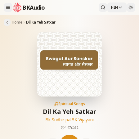
BKAudio
HIN
Home
Dil Ka Yeh Satkar
Spiritual Songs
Dil Ka Yeh Satkar
Bk Sudhir pal
BK Vijayani
4:47
32