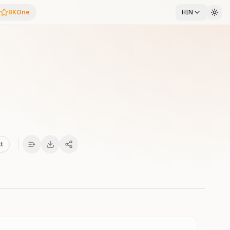
BKOne
HIN
xt