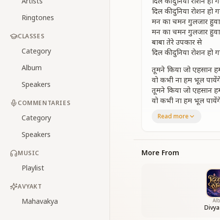
दिल की दुनिया रोशन हो गयी
Artists
दिल की दुनिया रोशन हो गयी
Ringtones
मन का चमन गुलजार हुवा
मन का चमन गुलजार हुवा
CLASSES
बाबा तेरे उपकार से
Category
दिल की दुनिया रोशन हो गयी
Album
तूमने किया जो एहसान ह
वो कभी ना हम भूल पायेंग
Speakers
तूमने किया जो एहसान ह
वो कभी ना हम भूल पायेंग
COMMENTARIES
जब तक है नभ मे छाए सि
Read more
Category
इनकी गुण गाण गायेंगे तेरे
धन्य हुई आंखे मेरी
Speakers
धन्य हुई आंखे मेरी
बाबा तेरी दीदार से
More From
MUSIC
दिल की दुनिया रोशन हो गयी
Playlist
अ आ अ आ अ आ अ आ
AVYAKT
साथी बनकर साथ निभाते
शिक्षक बनके हमे पढ़ाते ह
Mahavakya
Al
Divya
साथी बनकर साथ निभाते