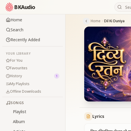
BKAudio
Home
Home
Dil Ki Duniya
Search
Recently Added
YOUR LIBRARY
For You
Favourites
History
1
My Playlists
Offline Downloads
SONGS
Playlist
Lyrics
Album