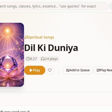
Spiritual Songs
Dil Ki Duniya
8:27
24
plays
Play
Add to Queue
Play Ne