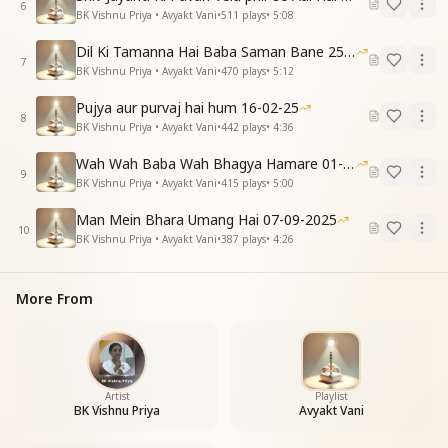
बाबा के संग हम बच्चो का भी जन्मदिन है
6
BK Vishnu Priya • Avyakt Vani
•
511
plays
•
5:08
दिल में खुशी की लाखों तरंग है
बाबा प्रत्यक्ष हो अब ये उमंग है
Dil Ki Tamanna Hai Baba Saman Bane 25-01-2026
7
बड़े दूर देश से आए हुए मेरे बाबा
BK Vishnu Priya • Avyakt Vani
•
470
plays
•
5:12
बच्चो के दिल में छाए हुए मेरे बाबा
Pujya aur purvaj hai hum 16-02-25
दिल से बधाई आया शुभ दिन है
8
BK Vishnu Priya • Avyakt Vani
•
442
plays
•
4:36
मेरे बाबा का ये दिव्य अलौकिक जनम दिन है
Wah Wah Baba Wah Bhagya Hamare 01-02-2026
9
BK Vishnu Priya • Avyakt Vani
•
415
plays
•
5:00
Man Mein Bhara Umang Hai 07-09-2025
10
BK Vishnu Priya • Avyakt Vani
•
387
plays
•
4:26
More From
Artist
Playlist
BK Vishnu Priya
Avyakt Vani